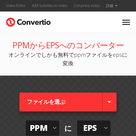
Video Editor
Add Subtitles to Video
Compress Video
詳細
PPMからEPSへのコンバーター
オンラインでしかも無料でppmファイルをepsに
変換
ファイルを選ぶ
PPM
EPS
に