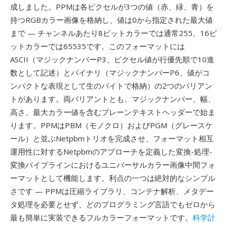
成しました。PPMは各ピクセルが3つの値（赤、緑、青）を
持つRGBカラー画像を格納し、値は0から指定された最大値
まで — チャンネルあたり8ビットカラーでは通常255、16ビ
ットカラーでは65535です。このフォーマットには
ASCII（マジックナンバーP3、ピクセル値が行優先順で10進
数として記述）とバイナリ（マジックナンバーP6、値がコ
ンパクトな表現として生のバイトで格納）の2つのバリアン
トがあります。両バリアントとも、マジックナンバー、幅、
高さ、最大カラー値を含むプレーンテキストヘッダーで始ま
ります。PPMはPBM（モノクロ）およびPGM（グレースケ
ール）と並ぶNetpbmトリオを完成させ、フォーマット相互
運用性に対するNetpbmのアプローチを定義した変換-処理-
変換パイプラインにおけるユニバーサルカラー画像中間フォ
ーマットとして機能します。利点の一つは絶対的なシンプル
さです — PPMは圧縮ライブラリ、コンテナ解析、メタデー
タ処理を必要とせず、どのプログラミング言語でもゼロから
最も簡単に実装できるフルカラーフォーマットです。
科学計