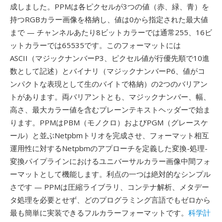
成しました。PPMは各ピクセルが3つの値（赤、緑、青）を
持つRGBカラー画像を格納し、値は0から指定された最大値
まで — チャンネルあたり8ビットカラーでは通常255、16ビ
ットカラーでは65535です。このフォーマットには
ASCII（マジックナンバーP3、ピクセル値が行優先順で10進
数として記述）とバイナリ（マジックナンバーP6、値がコ
ンパクトな表現として生のバイトで格納）の2つのバリアン
トがあります。両バリアントとも、マジックナンバー、幅、
高さ、最大カラー値を含むプレーンテキストヘッダーで始ま
ります。PPMはPBM（モノクロ）およびPGM（グレースケ
ール）と並ぶNetpbmトリオを完成させ、フォーマット相互
運用性に対するNetpbmのアプローチを定義した変換-処理-
変換パイプラインにおけるユニバーサルカラー画像中間フォ
ーマットとして機能します。利点の一つは絶対的なシンプル
さです — PPMは圧縮ライブラリ、コンテナ解析、メタデー
タ処理を必要とせず、どのプログラミング言語でもゼロから
最も簡単に実装できるフルカラーフォーマットです。
科学計