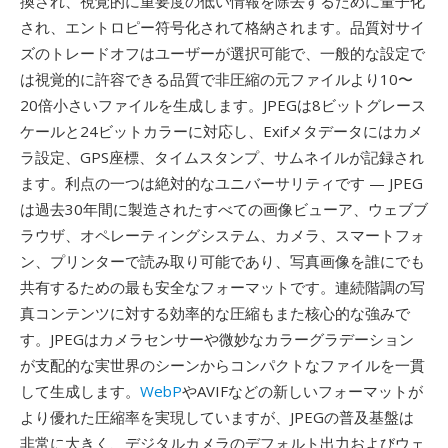
換され、視覚的に重要度の低い情報を除去するために量子化
され、エントロピー符号化されて格納されます。品質対サイ
ズのトレードオフはユーザーが選択可能で、一般的な設定で
は視覚的に許容できる品質で非圧縮の元ファイルより10〜
20倍小さいファイルを生成します。JPEGは8ビットグレース
ケールと24ビットカラーに対応し、Exifメタデータにはカメ
ラ設定、GPS座標、タイムスタンプ、サムネイルが記録され
ます。利点の一つは絶対的なユニバーサリティです — JPEG
は過去30年間に製造されたすべての画像ビューア、ウェブブ
ラウザ、オペレーティングシステム、カメラ、スマートフォ
ン、プリンターで読み取り可能であり、写真画像を誰にでも
共有するための最も安全なフォーマットです。連続階調の写
真コンテンツに対する効率的な圧縮もまた核心的な強みで
す。JPEGはカメラセンサーや微妙なカラーグラデーション
が支配的な実世界のシーンからコンパクトなファイルを一貫
して生成します。
WebP
やAVIFなどの新しいフォーマットが
より優れた圧縮率を実現していますが、JPEGの普及基盤は
非常に大きく、デジタルカメラのデフォルト出力およびウェ