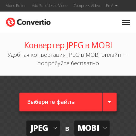
Video Editor
Add Subtitles to Video
Compress Video
Ещё
Конвертер JPEG в MOBI
Удобная конвертация JPEG в MOBI онлайн —
попробуйте бесплатно
Выберите файлы
JPEG
MOBI
в