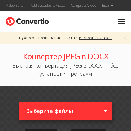
Video Editor
Add Subtitles to Video
Compress Video
Ещё
Нужно распознавание текста?
Распознать текст
Конвертер JPEG в DOCX
Быстрая конвертация JPEG в DOCX — без
установки программ
Выберите файлы