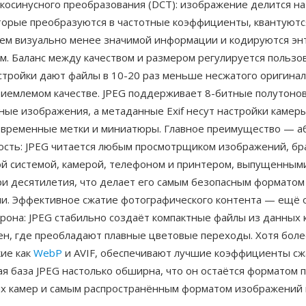
косинусного преобразования (DCT): изображение делится на
оторые преобразуются в частотные коэффициенты, квантуютс
ем визуально менее значимой информации и кодируются э
м. Баланс между качеством и размером регулируется польз
стройки дают файлы в 10-20 раз меньше несжатого оригинал
риемлемом качестве. JPEG поддерживает 8-битные полутонов
ые изображения, а метаданные Exif несут настройки камеры
 временные метки и миниатюры. Главное преимущество — а
ость: JPEG читается любым просмотрщиком изображений, бр
й системой, камерой, телефоном и принтером, выпущенным
ри десятилетия, что делает его самым безопасным форматом
и. Эффективное сжатие фотографического контента — ещё 
рона: JPEG стабильно создаёт компактные файлы из данных 
ен, где преобладают плавные цветовые переходы. Хотя бол
кие как
WebP
и AVIF, обеспечивают лучшие коэффициенты сж
я база JPEG настолько обширна, что он остаётся форматом 
х камер и самым распространённым форматом изображений 