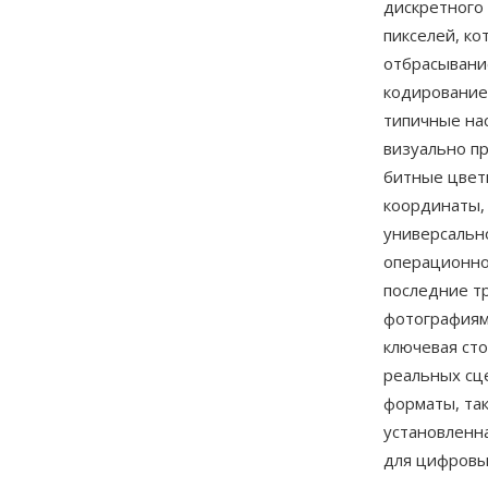
дискретного 
пикселей, к
отбрасывани
кодирование
типичные на
визуально п
битные цветн
координаты,
универсальн
операционно
последние т
фотографиям
ключевая сто
реальных сц
форматы, та
установленна
для цифровы