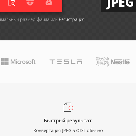
JPEG
симальный размер файла или
Регистрация
Быстрый результат
Конвертация JPEG в ODT обычно