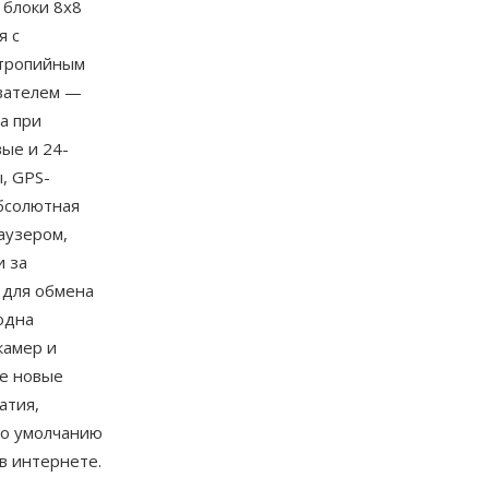
 блоки 8x8
я с
нтропийным
ователем —
а при
ые и 24-
, GPS-
бсолютная
аузером,
и за
 для обмена
одна
камер и
ее новые
атия,
по умолчанию
в интернете.