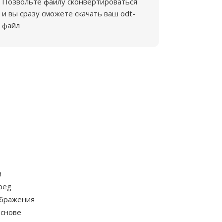
Позвольте файлу сконвертироваться
и вы сразу сможете скачать ваш odt-
файл
и
peg
ображения
основе