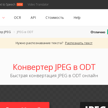
xt to Speech
Video Translator
ь
OCR
API
Стоимость
Help
Отлично
ер JPEG
JPEG в ODT
Нужно распознавание текста?
Распознать текст
Конвертер JPEG в ODT
Быстрая конвертация JPEG в ODT онлайн