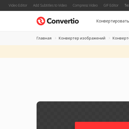
Video Editor
Add Subtitles to Video
Compress Video
GIF Editor
Te
Конвертироват
Главная
Конвертер изображений
Конверт