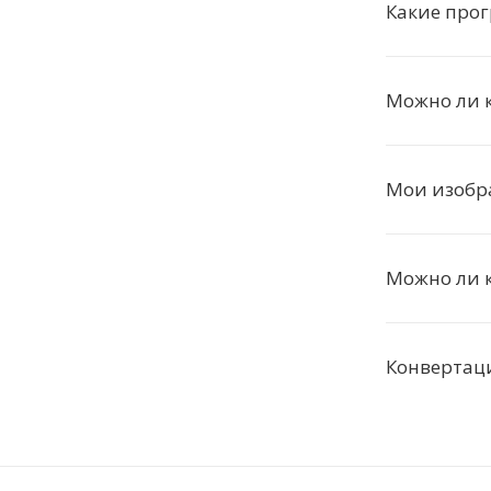
Какие про
Можно ли к
Мои изобра
Можно ли к
Конвертаци