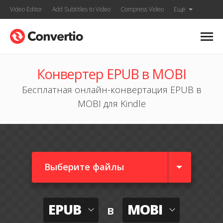
Video Editor
Add Subtitles to Video
Compress Video
Ещё
Конвертер EPUB в MOBI
Бесплатная онлайн-конвертация EPUB в
MOBI для Kindle
Выберите файлы
EPUB
MOBI
в