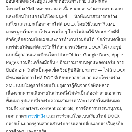
ออบเจกต์ที่ฝังจะอยู่ในไดเรกทอรีเฉพาะภายในแพ็กเกจ
โครงสร้าง XML หมายความว่าเนื้อหาเอกสารสามารถตรวจสอบ
และเขียนโปรแกรมได้โดยมนุษย์ — นักพัฒนาสามารถสร้าง
แก้ไข และแยกเนื้อหาจากไฟล์ DOCX โดยใช้ไลบรารี XML
มาตรฐานในภาษาโปรแกรมใด ๆ โดยไม่ต้องใช้ Word ข้อดีที่
สำคัญคือความเปิดเผยและการทำงานร่วมกันได้: ข้อกำหนดที่เผย
แพร่ช่วยให้ซอฟต์แวร์ใดก็ได้สามารถใช้งาน DOCX ได้ และรูป
แบบนี้ถูกอ่านและเขียนโดย LibreOffice, Google Docs, Apple
Pages รวมถึงเครื่องมืออื่น ๆ อีกมากมายบนทุกแพลตฟอร์ม การ
บีบอัด ZIP ในตัวเป็นจุดแข็งเชิงปฏิบัติอีกประการ — ไฟล์ DOCX
มีขนาดเล็กกว่าไฟล์ DOC ที่เทียบเท่าอย่างมาก และโครงสร้าง
XML แบบโมดูลาร์ช่วยปรับปรุงการกู้คืนจากข้อผิดพลาด
เนื่องจากความเสียหายในส่วนหนึ่งไม่จำเป็นต้องทำลายเอกสาร
ทั้งหมด รูปแบบนี้รองรับความสามารถ Word สมัยใหม่ทั้งหมด
รวมถึง SmartArt, content controls, การจัดการบรรณานุกรม,
เมตาดาตา
การเข้าถึง
และการร่วมแก้ไขแบบเรียลไทม์ DOCX
กลายเป็นมาตรฐานสากลสำหรับการแลกเปลี่ยนเอกสารในธุรกิจ
การศึกษา และภาครัฐ