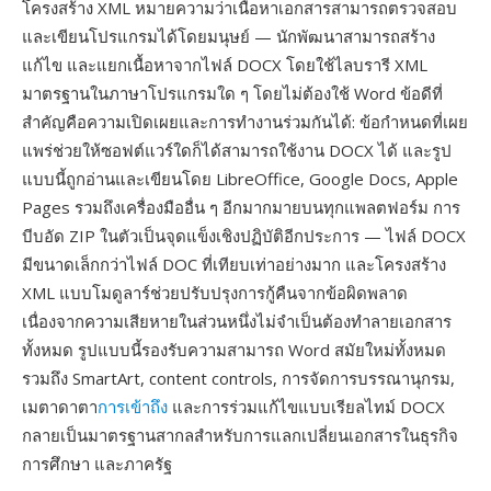
โครงสร้าง XML หมายความว่าเนื้อหาเอกสารสามารถตรวจสอบ
และเขียนโปรแกรมได้โดยมนุษย์ — นักพัฒนาสามารถสร้าง
แก้ไข และแยกเนื้อหาจากไฟล์ DOCX โดยใช้ไลบรารี XML
มาตรฐานในภาษาโปรแกรมใด ๆ โดยไม่ต้องใช้ Word ข้อดีที่
สำคัญคือความเปิดเผยและการทำงานร่วมกันได้: ข้อกำหนดที่เผย
แพร่ช่วยให้ซอฟต์แวร์ใดก็ได้สามารถใช้งาน DOCX ได้ และรูป
แบบนี้ถูกอ่านและเขียนโดย LibreOffice, Google Docs, Apple
Pages รวมถึงเครื่องมืออื่น ๆ อีกมากมายบนทุกแพลตฟอร์ม การ
บีบอัด ZIP ในตัวเป็นจุดแข็งเชิงปฏิบัติอีกประการ — ไฟล์ DOCX
มีขนาดเล็กกว่าไฟล์ DOC ที่เทียบเท่าอย่างมาก และโครงสร้าง
XML แบบโมดูลาร์ช่วยปรับปรุงการกู้คืนจากข้อผิดพลาด
เนื่องจากความเสียหายในส่วนหนึ่งไม่จำเป็นต้องทำลายเอกสาร
ทั้งหมด รูปแบบนี้รองรับความสามารถ Word สมัยใหม่ทั้งหมด
รวมถึง SmartArt, content controls, การจัดการบรรณานุกรม,
เมตาดาตา
การเข้าถึง
และการร่วมแก้ไขแบบเรียลไทม์ DOCX
กลายเป็นมาตรฐานสากลสำหรับการแลกเปลี่ยนเอกสารในธุรกิจ
การศึกษา และภาครัฐ