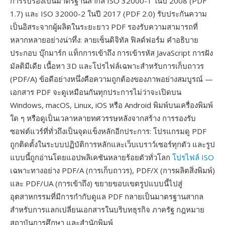
การรับรองเป็นมาตรฐานสากล ISO 32000-1 ในปี 2008 (PDF
1.7) และ ISO 32000-2 ในปี 2017 (PDF 2.0) รับประกันความ
เป็นอิสระจากผู้ผลิตในระยะยาว PDF รองรับความสามารถที่
หลากหลายอย่างน่าทึ่ง: ลายเซ็นดิจิทัล ฟิลด์ฟอร์ม คำอธิบาย
ประกอบ บุ๊กมาร์ก แท็กการเข้าถึง การเข้ารหัส JavaScript การฝัง
มัลติมีเดีย เนื้อหา 3D และโปรไฟล์เฉพาะสำหรับการเก็บถาวร
(PDF/A) ข้อดีอย่างหนึ่งคือความถูกต้องของภาพอย่างสมบูรณ์ —
เอกสาร PDF จะดูเหมือนกันทุกประการไม่ว่าจะเปิดบน
Windows, macOS, Linux, iOS หรือ Android พิมพ์บนเครื่องพิมพ์
ใด ๆ หรือดูเป็นเวลาหลายทศวรรษหลังจากสร้าง การรองรับ
ซอฟต์แวร์ที่ทั่วถึงเป็นจุดแข็งหลักอีกประการ: โปรแกรมดู PDF
ถูกติดตั้งในระบบปฏิบัติการหลักและเว็บเบราว์เซอร์ทุกตัว และรูป
แบบนี้ถูกอ่านโดยแอปพลิเคชันหลายร้อยตัวทั่วโลก
โปรไฟล์ ISO
เฉพาะทางอย่าง PDF/A (การเก็บถาวร), PDF/X (การผลิตสิ่งพิมพ์)
และ PDF/UA (การเข้าถึง) ขยายขอบเขตรูปแบบนี้ไปสู่
อุตสาหกรรมที่มีการกำกับดูแล PDF กลายเป็นมาตรฐานสากล
สำหรับการแลกเปลี่ยนเอกสารในบริบทธุรกิจ ภาครัฐ กฎหมาย
สถาบันการศึกษา และสำนักพิมพ์