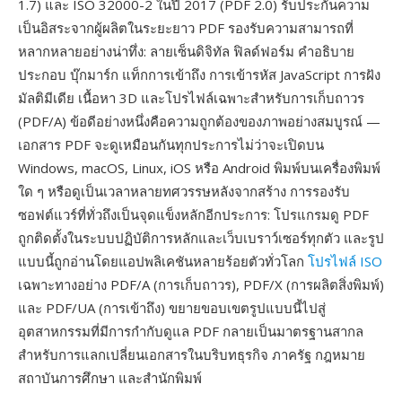
1.7) และ ISO 32000-2 ในปี 2017 (PDF 2.0) รับประกันความ
เป็นอิสระจากผู้ผลิตในระยะยาว PDF รองรับความสามารถที่
หลากหลายอย่างน่าทึ่ง: ลายเซ็นดิจิทัล ฟิลด์ฟอร์ม คำอธิบาย
ประกอบ บุ๊กมาร์ก แท็กการเข้าถึง การเข้ารหัส JavaScript การฝัง
มัลติมีเดีย เนื้อหา 3D และโปรไฟล์เฉพาะสำหรับการเก็บถาวร
(PDF/A) ข้อดีอย่างหนึ่งคือความถูกต้องของภาพอย่างสมบูรณ์ —
เอกสาร PDF จะดูเหมือนกันทุกประการไม่ว่าจะเปิดบน
Windows, macOS, Linux, iOS หรือ Android พิมพ์บนเครื่องพิมพ์
ใด ๆ หรือดูเป็นเวลาหลายทศวรรษหลังจากสร้าง การรองรับ
ซอฟต์แวร์ที่ทั่วถึงเป็นจุดแข็งหลักอีกประการ: โปรแกรมดู PDF
ถูกติดตั้งในระบบปฏิบัติการหลักและเว็บเบราว์เซอร์ทุกตัว และรูป
แบบนี้ถูกอ่านโดยแอปพลิเคชันหลายร้อยตัวทั่วโลก
โปรไฟล์ ISO
เฉพาะทางอย่าง PDF/A (การเก็บถาวร), PDF/X (การผลิตสิ่งพิมพ์)
และ PDF/UA (การเข้าถึง) ขยายขอบเขตรูปแบบนี้ไปสู่
อุตสาหกรรมที่มีการกำกับดูแล PDF กลายเป็นมาตรฐานสากล
สำหรับการแลกเปลี่ยนเอกสารในบริบทธุรกิจ ภาครัฐ กฎหมาย
สถาบันการศึกษา และสำนักพิมพ์