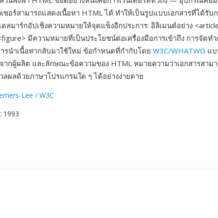
้วนพึ่งพา HTML ข้อดีอย่างหนึ่งคือการเรนเดอร์ที่ทั่วถึง — อุปกรณ์คอม
ราว์เซอร์สามารถแสดงเนื้อหา HTML ได้ ทำให้เป็นรูปแบบเอกสารที่ได้รั
เดลมาร์กอัปเชิงความหมายให้จุดแข็งอีกประการ: อิลิเมนต์อย่าง <articl
igure> มีความหมายที่เป็นประโยชน์ต่อเครื่องมือการเข้าถึง การจัดทำด
ารนำเนื้อหากลับมาใช้ใหม่ ข้อกำหนดที่กำกับโดย
W3C/WHATWG
แบบ
ะจากผู้ผลิต และลักษณะข้อความของ HTML หมายความว่าเอกสารสามา
ลผลด้วยภาษาโปรแกรมใด ๆ ได้อย่างง่ายดาย
erners-Lee / W3C
: 1993