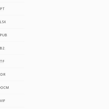
PPT
XLSX
EPUB
FB2
RTF
HDR
 DOCM
VIF