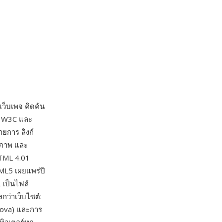
็บเพจ คิดค้น
ย W3C และ
ยการ ลิงก์
นภาพ และ
HTML 4.01
ML5 เผยแพร่ปี
เป็นไฟล์
ว่าเว็บไซต์:
dova) และการ