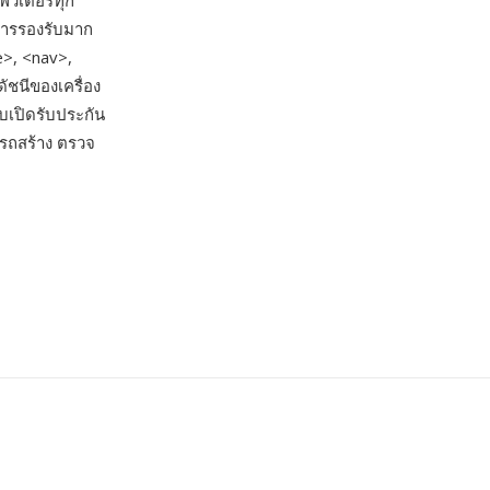
พิวเตอร์ทุก
บการรองรับมาก
e>, <nav>,
ัชนีของเครื่อง
เปิดรับประกัน
รถสร้าง ตรวจ