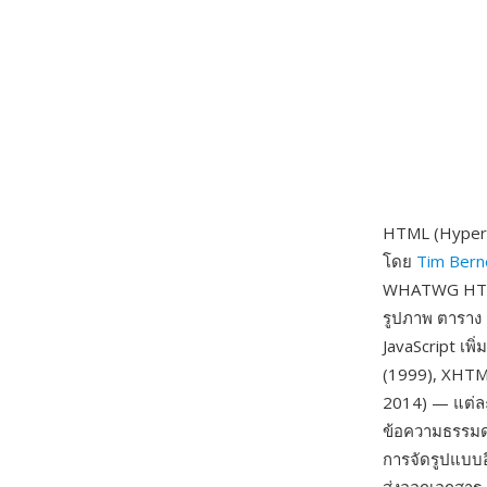
HTML (HyperT
โดย
Tim Bern
WHATWG HTML จ
รูปภาพ ตาราง
JavaScript เพ
(1999), XHTML
2014) — แต่ล
ข้อความธรรมดา
การจัดรูปแบบอ