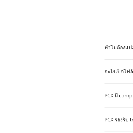
ทำไมต้องแปล
อะไรเปิดไฟล
PCX มี comp
PCX รองรับ t