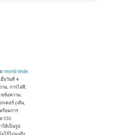
ดย
World Wide
่อวันที่ 4
าม, การไล่สี,
้ไขข้อความ,
เตอร์ (เส้น,
 พร้อมการ
ือ CSS
ำให้เป็นรูป
โลโก้ไปจนถึง