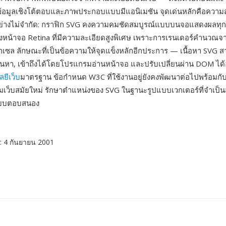
อมูลเชิงโต้ตอบและภาพประกอบแบบมีแอนิเมชัน จุดเด่นหลักคือควา
ย่างไม่จำกัด: กราฟิก SVG คงความคมชัดสมบูรณ์แบบบนจอแสดงผลทุกชน
งหน้าจอ Retina ที่มีความละเอียดสูงพิเศษ เพราะการเรนเดอร์คำนวณ
ิกเซล ลักษณะที่เป็นข้อความให้จุดแข็งหลักอีกประการ — เนื้อหา SVG 
ค้นหา, เข้าถึงได้โดยโปรแกรมอ่านหน้าจอ และปรับเปลี่ยนผ่าน DOM ได้
ยีเว็บ
มาตรฐาน ข้อกำหนด W3C ที่ใช้งานอยู่ยังคงพัฒนาต่อไปพร้อม
ว็บสมัยใหม่ รักษาตำแหน่งของ SVG ในฐานะรูปแบบเวกเตอร์ที่จำเป็
บบตอบสนอง
: 4 กันยายน 2001