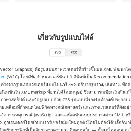
เกี่ยวกับรูปแบบไฟล์
SVG
PCX
 Vector Graphics) คือรูปแบบภาพเวกเตอร์ที่สร้างขึ้นบน XML พัฒนาโ
ium
(W3C) โดยมีข้อกำหนดเวอร์ชัน 1.0 ตีพิมพ์เป็น Recommendation เมื
ต่างจากรูปแบบเวกเตอร์แบบไบนารี SVG อธิบายรูปร่าง, เส้นทาง, ข้อคว
อนิเมชันใน XML markup ที่อ่านได้โดยมนุษย์ ซึ่งสามารถเขียนในตัวแก
าษาสคริปต์ และจัดรูปแบบด้วย CSS รูปแบบนี้รองรับทั้งองค์ประกอบเวก
หลายเหลี่ยมที่กำหนดโดยพิกัดทางคณิตศาสตร์) และภาพแรสเตอร์ที่ฝังอยู่
จัดการเหตุการณ์ JavaScript และแอนิเมชันแบบประกาศผ่าน SMIL หร
G ถูกเรนเดอร์โดยเว็บเบราว์เซอร์สมัยใหม่ทุกตัวโดยไม่ต้องใช้ปลั๊กอิน ท
หรับกราฟิกที่เป็นอิสระจากความละเอียดบนเว็บ — ตั้งแต่ไอคอนและ