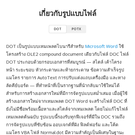
เกี่ยวกับรูปแบบไฟล์
DOT
POTX
DOT เป็นรูปแบบเทมเพลตไบนารีสำหรับ
Microsoft Word
ใช้
โครงสร้าง OLE2 compound document เดียวกับไฟล์ DOC ไฟล์
DOT ประกอบด้วยกรอบเอกสารที่สมบูรณ์ — สไตล์ เค้าโครง
หน้า ระยะขอบ หัวกระดาษและท้ายกระดาษ ข้อความสำเร็จรูป
แมโคร รายการ AutoText การปรับแต่งแถบเครื่องมือ และทาง
ลัดคีย์บอร์ด — ที่ทำหน้าที่เป็นรากฐานที่นำกลับมาใช้ใหม่ได้
สำหรับการสร้างเอกสารใหม่ที่มีการจัดรูปแบบสม่ำเสมอ เมื่อผู้ใช้
สร้างเอกสารใหม่จากเทมเพลต DOT Word จะสร้างไฟล์ DOC ที่
ยังไม่มีชื่อพร้อมเนื้อหาและสไตล์จากเทมเพลต โดยไม่แก้ไขไฟล์
เทมเพลตต้นฉบับ รูปแบบนี้รองรับทุกฟีเจอร์ที่มีใน DOC รวมถึง
การจัดรูปแบบที่ซับซ้อน ออบเจกต์ที่ฝัง ฟิลด์ฟอร์ม และโค้ด
แมโคร VBA ไฟล์ Normal.dot มีความสำคัญเป็นพิเศษในฐานะ