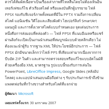
ควรได้สัมผัสเนื้อหาเป็นเรื่องเล่าภาพที่ไหลลื่นโดยไม่ต้องเห็นอิน
เทอร์เฟซแก้ไข ตัวเรียงสไลด์ หรือแผงบันทึกผู้บรรยาย ไฟล์
PPSX รองรับฟีเจอร์ภาพทั้งหมดที่มีใน PPTX รวมถึงการเปลี่ยน
สไลด์ แอนิเมชัน วิดีโอและเสียงฝังตัว ไฮเปอร์ลิงก์ SmartArt
แผนภูมิ และการตั้งเวลาสไลด์แบบกำหนดเอง จุดเด่นประการ
หนึ่งคือการส่งมอบที่คล่องตัว — ไฟล์ PPSX ที่แนบอีเมลหรือแชร์
ผ่านลิงก์จะเปิดเป็นงานนำเสนอที่สมบูรณ์แบบด้วยคลิกเดียว ไม่
ต้องแนะนำผู้รับ รากฐาน XML ให้ประโยชน์อีกประการ — ไฟล์
PPSX มักมีขนาดเล็กกว่าไฟล์ PPS ที่เทียบเท่ามากเนื่องจากการ
บีบอัด ZIP ในตัว และสามารถตรวจสอบหรือแก้ไขแบบอัตโนมัติ
ด้วยเครื่องมือ XML มาตรฐาน รูปแบบนี้รองรับการเล่นใน
PowerPoint,
LibreOffice Impress
, Google Slides (หลังอัป
โหลด) และแอปนำเสนอบนมือถือต่าง ๆ รับประกันการเข้าถึงข้าม
แพลตฟอร์มที่กว้างขวางสำหรับสไลด์ที่แจกจ่าย
ผู้พัฒนา
:
Microsoft
เผยแพร่ครั้งแรก
: 30 มกราคม 2007