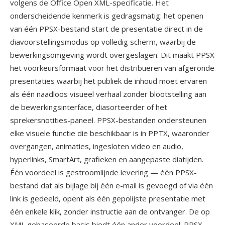
volgens de Office Open XML-specificatie. Het
onderscheidende kenmerk is gedragsmatig: het openen
van één PPSX-bestand start de presentatie direct in de
diavoorstellingsmodus op volledig scherm, waarbij de
bewerkingsomgeving wordt overgeslagen. Dit maakt PPSX
het voorkeursformaat voor het distribueren van afgeronde
presentaties waarbij het publiek de inhoud moet ervaren
als één naadloos visueel verhaal zonder blootstelling aan
de bewerkingsinterface, diasorteerder of het
sprekersnotities-paneel. PPSX-bestanden ondersteunen
elke visuele functie die beschikbaar is in PPTX, waaronder
overgangen, animaties, ingesloten video en audio,
hyperlinks, SmartArt, grafieken en aangepaste diatijden.
Één voordeel is gestroomlijnde levering — één PPSX-
bestand dat als bijlage bij één e-mail is gevoegd of via één
link is gedeeld, opent als één gepolijste presentatie met
één enkele klik, zonder instructie aan de ontvanger. De op
XML gebaseerde basis biedt één ander voordeel: PPSX-