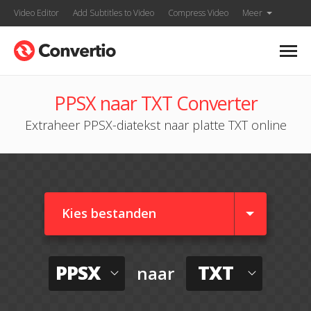
Video Editor
Add Subtitles to Video
Compress Video
Meer
PPSX naar TXT Converter
Extraheer PPSX-diatekst naar platte TXT online
Kies bestanden
PPSX
TXT
naar