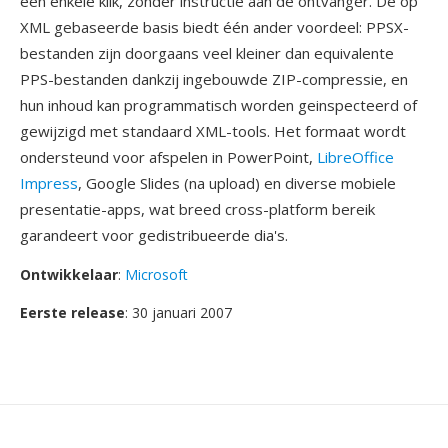
één enkele klik, zonder instructie aan de ontvanger. De op
XML gebaseerde basis biedt één ander voordeel: PPSX-
bestanden zijn doorgaans veel kleiner dan equivalente
PPS-bestanden dankzij ingebouwde ZIP-compressie, en
hun inhoud kan programmatisch worden geinspecteerd of
gewijzigd met standaard XML-tools. Het formaat wordt
ondersteund voor afspelen in PowerPoint,
LibreOffice
Impress
, Google Slides (na upload) en diverse mobiele
presentatie-apps, wat breed cross-platform bereik
garandeert voor gedistribueerde dia's.
Ontwikkelaar
:
Microsoft
Eerste release
: 30 januari 2007