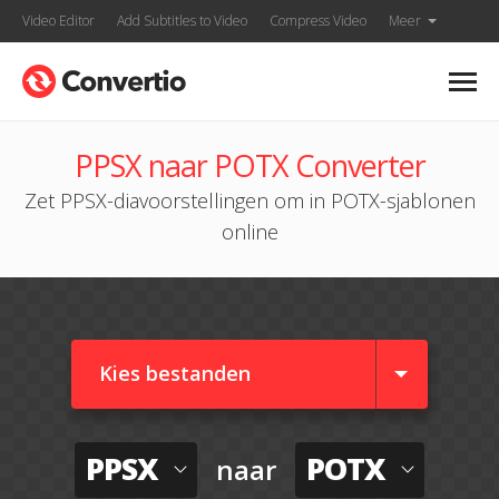
Video Editor
Add Subtitles to Video
Compress Video
Meer
PPSX naar POTX Converter
Zet PPSX-diavoorstellingen om in POTX-sjablonen
online
Kies bestanden
PPSX
POTX
naar