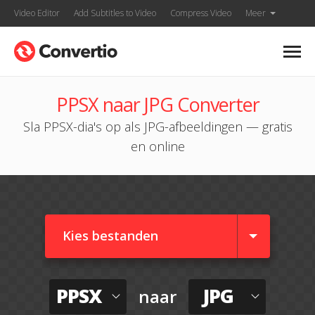
Video Editor
Add Subtitles to Video
Compress Video
Meer
PPSX naar JPG Converter
Sla PPSX-dia's op als JPG-afbeeldingen — gratis
en online
Kies bestanden
PPSX
JPG
naar