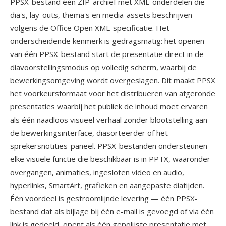
PPSX-bestand één ZIP-archief met XML-onderdelen die
dia's, lay-outs, thema's en media-assets beschrijven
volgens de Office Open XML-specificatie. Het
onderscheidende kenmerk is gedragsmatig: het openen
van één PPSX-bestand start de presentatie direct in de
diavoorstellingsmodus op volledig scherm, waarbij de
bewerkingsomgeving wordt overgeslagen. Dit maakt PPSX
het voorkeursformaat voor het distribueren van afgeronde
presentaties waarbij het publiek de inhoud moet ervaren
als één naadloos visueel verhaal zonder blootstelling aan
de bewerkingsinterface, diasorteerder of het
sprekersnotities-paneel. PPSX-bestanden ondersteunen
elke visuele functie die beschikbaar is in PPTX, waaronder
overgangen, animaties, ingesloten video en audio,
hyperlinks, SmartArt, grafieken en aangepaste diatijden.
Één voordeel is gestroomlijnde levering — één PPSX-
bestand dat als bijlage bij één e-mail is gevoegd of via één
link is gedeeld, opent als één gepolijste presentatie met