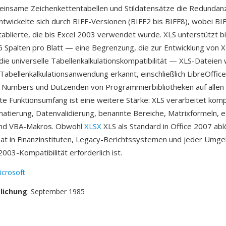
insame Zeichenkettentabellen und Stildatensätze die Redundanz
twickelte sich durch BIFF-Versionen (BIFF2 bis BIFF8), wobei BIF
etablierte, die bis Excel 2003 verwendet wurde. XLS unterstützt b
6 Spalten pro Blatt — eine Begrenzung, die zur Entwicklung von X
t die universelle Tabellenkalkulationskompatibilität — XLS-Dateie
Tabellenkalkulationsanwendung erkannt, einschließlich LibreOffice
 Numbers und Dutzenden von Programmierbibliotheken auf allen 
te Funktionsumfang ist eine weitere Stärke: XLS verarbeitet kom
atierung, Datenvalidierung, benannte Bereiche, Matrixformeln, 
nd VBA-Makros. Obwohl
XLSX
XLS als Standard in Office 2007 abl
at in Finanzinstituten, Legacy-Berichtssystemen und jeder Umgeb
003-Kompatibilität erforderlich ist.
icrosoft
tlichung
: September 1985