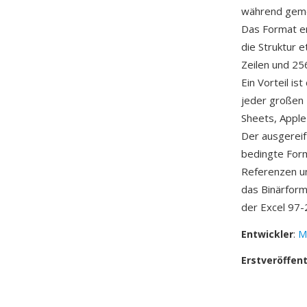
während geme
Das Format en
die Struktur 
Zeilen und 25
Ein Vorteil is
jeder großen 
Sheets, Apple
Der ausgereif
bedingte Form
Referenzen u
das Binärform
der Excel 97-2
Entwickler
:
M
Erstveröffen