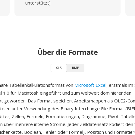
unterstützt)
Über die Formate
XLS
BMP
inäre Tabellenkalkulationsformat von
Microsoft Excel
, erstmals i
l 1.0 für Macintosh eingeführt und zum weltweit dominierenden
at geworden. Das Format speichert Arbeitsmappen als OLE2-C
ien unter Verwendung des Binary Interchange File Format (BIF
lätter, Zellen, Formeln, Formatierungen, Diagramme, Pivot-Tabell
 über mehrere interne Ströme. Jeder Zelldatensatz kodiert den
Zeichenkette, Boolean, Fehler oder Formel), Position und Formatie