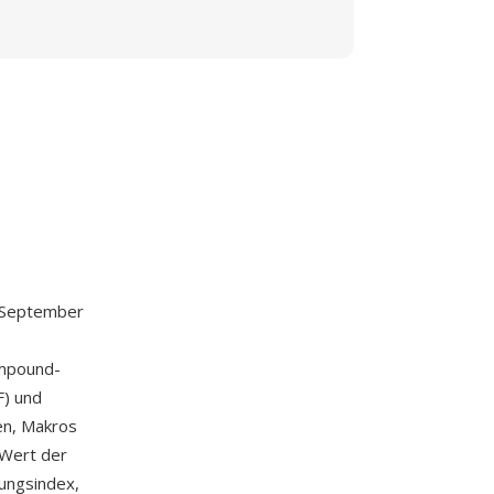
m September
ompound-
F) und
en, Makros
 Wert der
rungsindex,