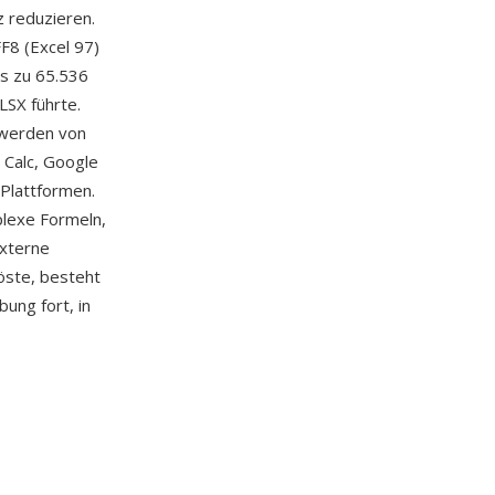
 reduzieren.
F8 (Excel 97)
is zu 65.536
LSX führte.
n werden von
 Calc, Google
Plattformen.
plexe Formeln,
externe
öste, besteht
ung fort, in