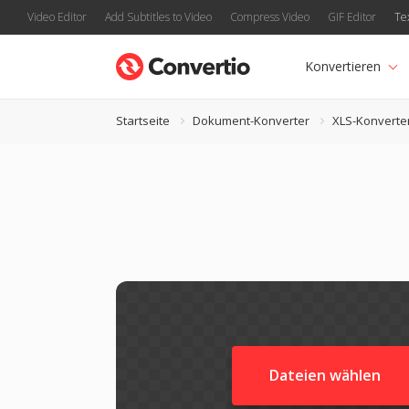
Video Editor
Add Subtitles to Video
Compress Video
GIF Editor
Te
Konvertieren
Startseite
Dokument-Konverter
XLS-Konverte
Dateien wählen