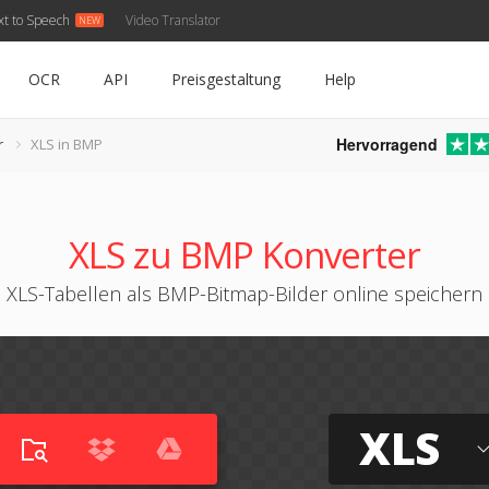
xt to Speech
Video Translator
OCR
API
Preisgestaltung
Help
Hervorragend
r
XLS in BMP
XLS zu BMP Konverter
XLS-Tabellen als BMP-Bitmap-Bilder online speichern
XLS