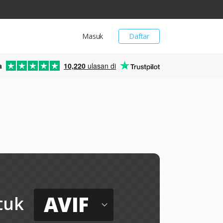
Masuk
Daftar
a
10,220
ulasan di
AVIF
tuk