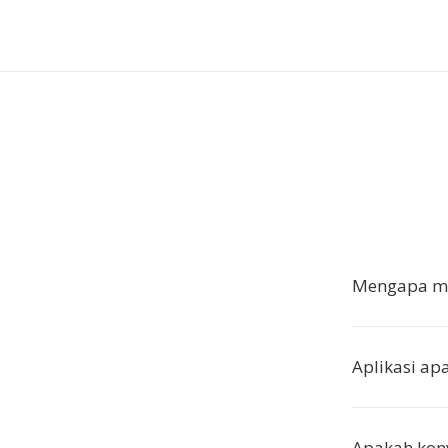
Mengapa me
Aplikasi ap
Apakah konv