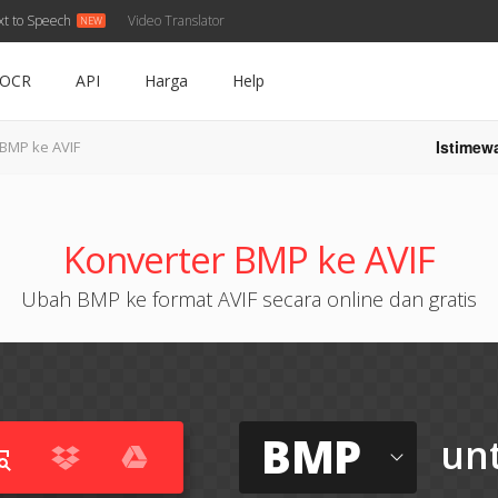
xt to Speech
Video Translator
OCR
API
Harga
Help
Istimew
BMP ke AVIF
Konverter BMP ke AVIF
Ubah BMP ke format AVIF secara online dan gratis
BMP
un