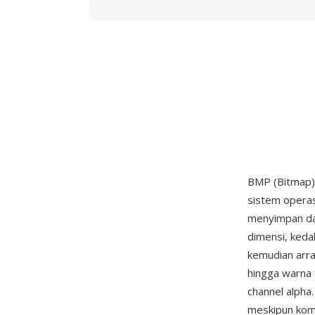
BMP (Bitmap) 
sistem operas
menyimpan dat
dimensi, keda
kemudian arr
hingga warna t
channel alpha
meskipun komp