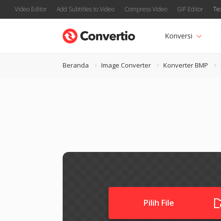
Video Editor
Add Subtitles to Video
Compress Video
GIF Editor
Te
Konversi
Beranda
Image Converter
Konverter BMP
Pilih File