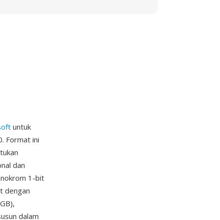
oft
untuk
 Format ini
ntukan
onal dan
onokrom 1-bit
it dengan
RGB),
isusun dalam