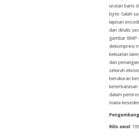
urutan baris 
byte. Salah s
lapisan encod
dan ditulis s
gambar BMP di
dekompresi m
kekuatan lain
dan penangana
seluruh ekos
berukuran bes
keterbatasan 
dalam pemrose
mana kesederh
Pengemban
Rilis awal
: 19