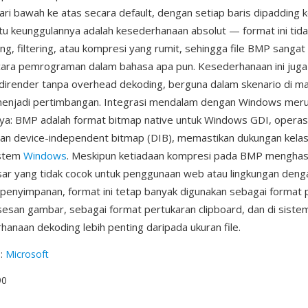
dari bawah ke atas secara default, dengan setiap baris dipadding 
atu keunggulannya adalah kesederhanaan absolut — format ini tida
ing, filtering, atau kompresi yang rumit, sehingga file BMP sanga
ecara pemrograman dalam bahasa apa pun. Kesederhanaan ini juga 
render tanpa overhead dekoding, berguna dalam skenario di ma
enjadi pertimbangan. Integrasi mendalam dengan Windows mer
nya: BMP adalah format bitmap native untuk Windows GDI, operasi
n device-independent bitmap (DIB), memastikan dukungan kelas 
istem
Windows
. Meskipun ketiadaan kompresi pada BMP menghasil
ar yang tidak cocok untuk penggunaan web atau lingkungan deng
penyimpanan, format ini tetap banyak digunakan sebagai format 
san gambar, sebagai format pertukaran clipboard, dan di siste
anaan dekoding lebih penting daripada ukuran file.
g
:
Microsoft
90