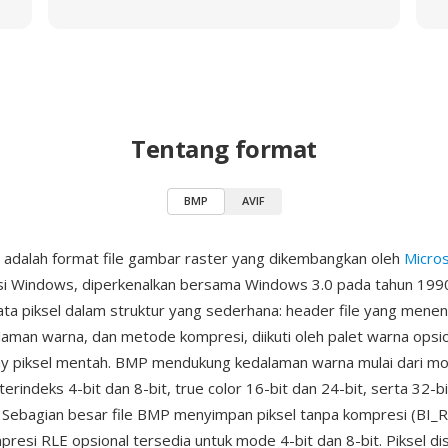
Tentang format
BMP
AVIF
adalah format file gambar raster yang dikembangkan oleh
Micros
i Windows, diperkenalkan bersama Windows 3.0 pada tahun 1990.
a piksel dalam struktur yang sederhana: header file yang mene
laman warna, dan metode kompresi, diikuti oleh palet warna opsi
ay piksel mentah. BMP mendukung kedalaman warna mulai dari m
erindeks 4-bit dan 8-bit, true color 16-bit dan 24-bit, serta 32-b
. Sebagian besar file BMP menyimpan piksel tanpa kompresi (BI_
resi RLE opsional tersedia untuk mode 4-bit dan 8-bit. Piksel d