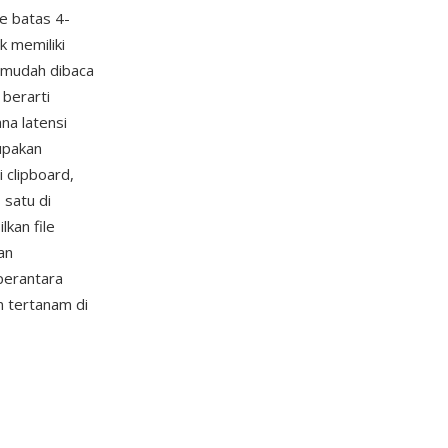
ke batas 4-
k memiliki
t mudah dibaca
berarti
na latensi
upakan
 clipboard,
satu di
kan file
an
perantara
m tertanam di