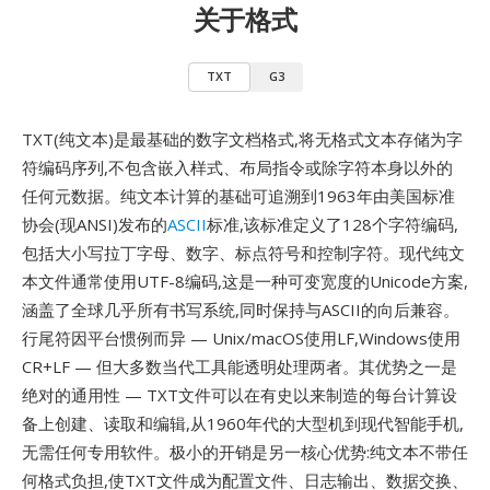
关于格式
TXT
G3
TXT(纯文本)是最基础的数字文档格式,将无格式文本存储为字
符编码序列,不包含嵌入样式、布局指令或除字符本身以外的
任何元数据。纯文本计算的基础可追溯到1963年由美国标准
协会(现ANSI)发布的
ASCII
标准,该标准定义了128个字符编码,
包括大小写拉丁字母、数字、标点符号和控制字符。现代纯文
本文件通常使用UTF-8编码,这是一种可变宽度的Unicode方案,
涵盖了全球几乎所有书写系统,同时保持与ASCII的向后兼容。
行尾符因平台惯例而异 — Unix/macOS使用LF,Windows使用
CR+LF — 但大多数当代工具能透明处理两者。其优势之一是
绝对的通用性 — TXT文件可以在有史以来制造的每台计算设
备上创建、读取和编辑,从1960年代的大型机到现代智能手机,
无需任何专用软件。极小的开销是另一核心优势:纯文本不带任
何格式负担,使TXT文件成为配置文件、日志输出、数据交换、