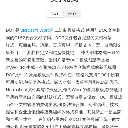
DOT
PPTX
DOT是
Microsoft Word
的二进制模板格式,使用与DOC文件相
同的OLE2复合文档结构。DOT文件包含完整的文档框架 —
样式、页面布局、边距、页眉页脚、样板文本、宏、自动图文
集条目、工具栏自定义和键盘快捷键 — 作为创建格式一致的
新文档的可复用基础。当用户基于DOT模板创建新文档
时,Word会生成一个预先填充了模板内容和样式的新无标题
DOC文件,而原始模板文件保持不变。该格式支持DOC中所有
可用功能,包括复杂格式、嵌入对象、表单字段和VBA宏代码。
Normal.dot文件具有特殊意义,作为Word的全局模板,存储适用
于所有新空白文档的默认样式、宏和自定义设置。DOT模板成
为企业文档管理的关键要素,确保法律合同、商业信函、技术
报告和企业通讯始终遵循组织的格式标准。其优势之一是品牌
和合规一致性 — 在组织范围内分发DOT文件可保证统一的文
档外观,而无需依赖各个用户手动配置样式和布局。虽然基于