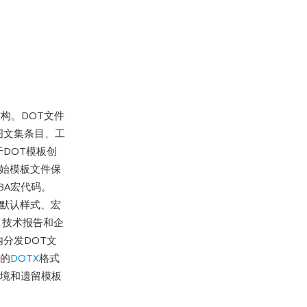
结构。DOT文件
图文集条目、工
DOT模板创
原始模板文件保
BA宏代码。
档的默认样式、宏
、技术报告和企
分发DOT文
L的
DOTX
格式
环境和遗留模板