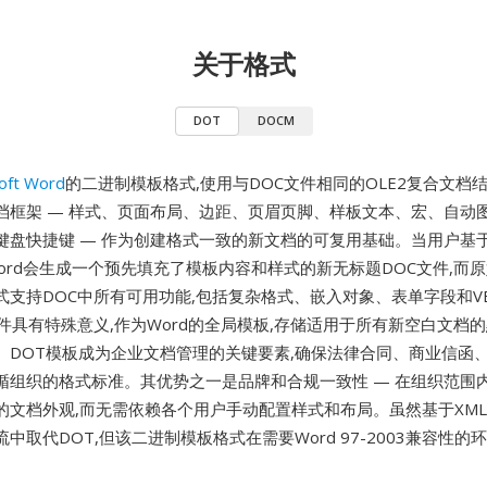
关于格式
DOT
DOCM
oft Word
的二进制模板格式,使用与DOC文件相同的OLE2复合文档
档框架 — 样式、页面布局、边距、页眉页脚、样板文本、宏、自动
键盘快捷键 — 作为创建格式一致的新文档的可复用基础。当用户基于
Word会生成一个预先填充了模板内容和样式的新无标题DOC文件,而
式支持DOC中所有可用功能,包括复杂格式、嵌入对象、表单字段和V
dot文件具有特殊意义,作为Word的全局模板,存储适用于所有新空白文
。DOT模板成为企业文档管理的关键要素,确保法律合同、商业信函
循组织的格式标准。其优势之一是品牌和合规一致性 — 在组织范围内
的文档外观,而无需依赖各个用户手动配置样式和布局。虽然基于XM
中取代DOT,但该二进制模板格式在需要Word 97-2003兼容性的
。