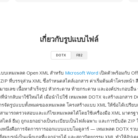
เกี่ยวกับรูปแบบไฟล์
DOTX
FB2
ปแบบเทมเพลต Open XML สำหรับ
Microsoft Word
เปิดตัวพร้อมกับ Of
IP ที่บรรจุส่วน XML ซึ่งกำหนดสไตล์เอกสาร ค่าเริ่มต้นเค้าโครงหน้า ส
ายเลข เนื้อหาสำเร็จรูป หัวกระดาษ ท้ายกระดาษ และองค์ประกอบอื่น ๆ 
ี่นำกลับมาใช้ใหม่ได้ เมื่อนำไปใช้ เทมเพลต DOTX จะสร้างเอกสาร DO
รจัดรูปแบบทั้งหมดของเทมเพลต โครงสร้างแบบ XML ให้ข้อได้เปรียบ
 สามารถตรวจสอบและแก้ไขเทมเพลตได้โดยใช้เครื่องมือ XML มาตรฐ
สไตล์ ธีม) ถูกแยกอย่างเป็นระเบียบเป็นไฟล์เฉพาะ และการบีบอัด ZIP ใ
อย่างหนึ่งคือการจัดการการออกแบบแบบโมดูลาร์ — เทมเพลต DOTX รวบ
ี่สมบูรณ์เป็นแพ็กเกจที่แจกจ่ายได้ และสถาปัตยกรรม XML ทำให้อัปเ