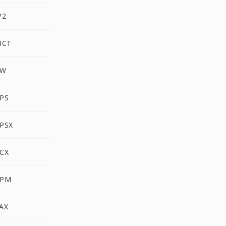
P2
ICT
AW
PPS
PPSX
PCX
PPM
FAX