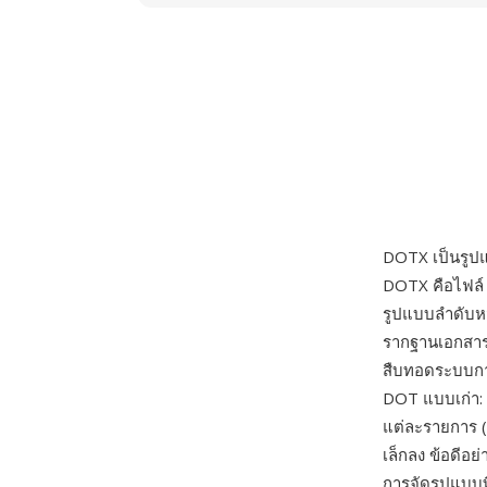
DOTX เป็นรู
DOTX คือไฟล์ Z
รูปแบบลำดับหม
รากฐานเอกสารท
สืบทอดระบบกา
DOT แบบเก่า:
แต่ละรายการ (
เล็กลง ข้อดี
การจัดรูปแบบท