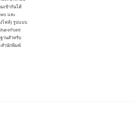
มเข้ากันได้
ows และ
ไฟล์) รูปแบบ
SharePoint
รฐานสำหรับ
สำนักพิมพ์