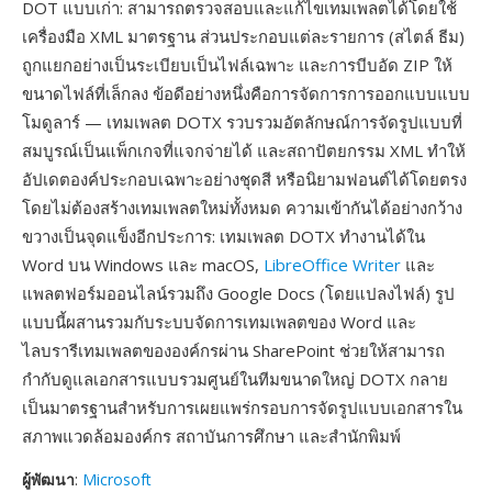
DOT แบบเก่า: สามารถตรวจสอบและแก้ไขเทมเพลตได้โดยใช้
เครื่องมือ XML มาตรฐาน ส่วนประกอบแต่ละรายการ (สไตล์ ธีม)
ถูกแยกอย่างเป็นระเบียบเป็นไฟล์เฉพาะ และการบีบอัด ZIP ให้
ขนาดไฟล์ที่เล็กลง ข้อดีอย่างหนึ่งคือการจัดการการออกแบบแบบ
โมดูลาร์ — เทมเพลต DOTX รวบรวมอัตลักษณ์การจัดรูปแบบที่
สมบูรณ์เป็นแพ็กเกจที่แจกจ่ายได้ และสถาปัตยกรรม XML ทำให้
อัปเดตองค์ประกอบเฉพาะอย่างชุดสี หรือนิยามฟอนต์ได้โดยตรง
โดยไม่ต้องสร้างเทมเพลตใหม่ทั้งหมด ความเข้ากันได้อย่างกว้าง
ขวางเป็นจุดแข็งอีกประการ: เทมเพลต DOTX ทำงานได้ใน
Word บน Windows และ macOS,
LibreOffice Writer
และ
แพลตฟอร์มออนไลน์รวมถึง Google Docs (โดยแปลงไฟล์) รูป
แบบนี้ผสานรวมกับระบบจัดการเทมเพลตของ Word และ
ไลบรารีเทมเพลตขององค์กรผ่าน SharePoint ช่วยให้สามารถ
กำกับดูแลเอกสารแบบรวมศูนย์ในทีมขนาดใหญ่ DOTX กลาย
เป็นมาตรฐานสำหรับการเผยแพร่กรอบการจัดรูปแบบเอกสารใน
สภาพแวดล้อมองค์กร สถาบันการศึกษา และสำนักพิมพ์
ผู้พัฒนา
:
Microsoft