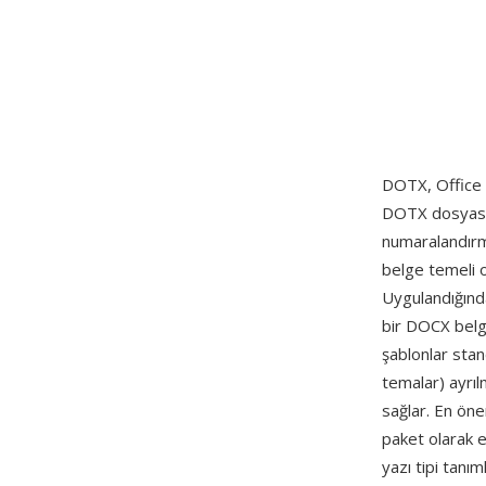
DOTX, Office 2
DOTX dosyası, 
numaralandırma 
belge temeli o
Uygulandığınd
bir DOCX belge
şablonlar stand
temalar) ayrıl
sağlar. En öne
paket olarak e
yazı tipi tanı