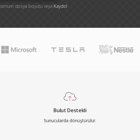
aksimum dosya boyutu veya
Kaydol
Bulut Destekli
Sunucularda dönüştürülür.