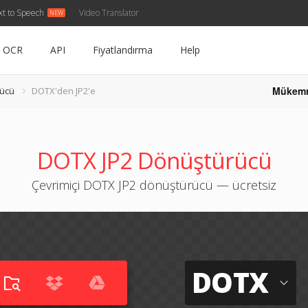
xt to Speech
Video Translator
OCR
API
Fiyatlandırma
Help
Mükem
ücü
DOTX'den JP2'e
DOTX JP2 Dönüştürücü
Çevrimiçi DOTX JP2 dönüştürücü — ücretsiz
DOTX