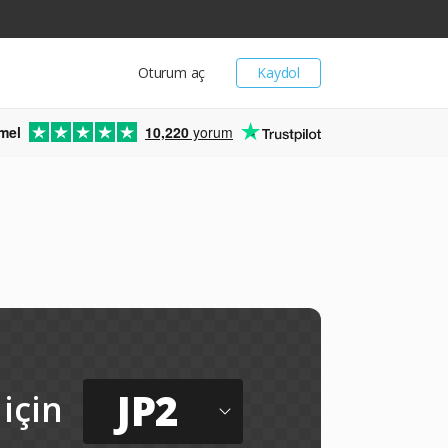
Oturum aç
Kaydol
mel
10,220
yorum
JP2
için