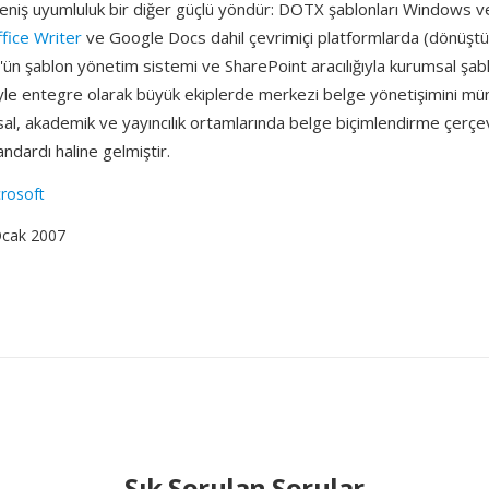
. Geniş uyumluluk bir diğer güçlü yöndür: DOTX şablonları Windows 
fice Writer
ve Google Docs dahil çevrimiçi platformlarda (dönüştürm
ün şablon yönetim sistemi ve SharePoint aracılığıyla kurumsal şab
yle entegre olarak büyük ekiplerde merkezi belge yönetişimini müm
l, akademik ve yayıncılık ortamlarında belge biçimlendirme çerçev
ndardı haline gelmiştir.
rosoft
Ocak 2007
Sık Sorulan Sorular