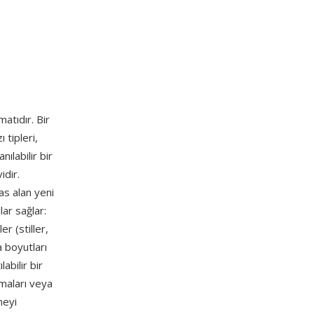
atıdır. Bir
 tipleri,
nılabilir bir
idir.
as alan yeni
ar sağlar:
er (stiller,
 boyutları
abilir bir
emaları veya
meyi