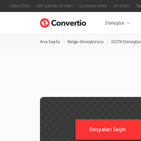
Video Editor
Add Subtitles to Video
Compress Video
GIF Editor
Te
Dönüştür
Ana Sayfa
Belge dönüştürücü
DOTX Dönüştür
Dosyaları Seçin