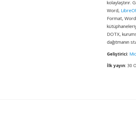
kolaylaştırır
Word,
LibreOf
Format, Word'
kütüphaneleri
DOTX, kurumsa
dağıtmanın sta
Geliştirici
:
Mic
İlk yayın
: 30 