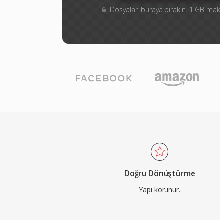
Dosyaları buraya bırakın. 1 GB m
Doğru Dönüştürme
Yapı korunur.