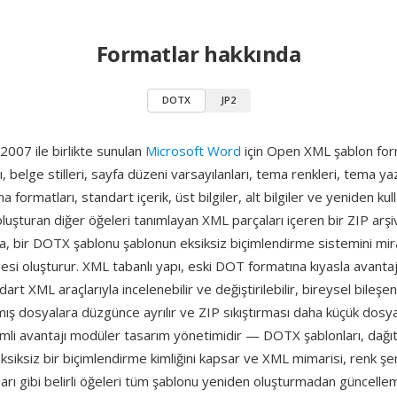
Formatlar hakkında
DOTX
JP2
007 ile birlikte sunulan
Microsoft Word
için Open XML şablon form
belge stilleri, sayfa düzeni varsayılanları, tema renkleri, tema yazı
formatları, standart içerik, üst bilgiler, alt bilgiler ve yeniden kulla
luşturan diğer öğeleri tanımlayan XML parçaları içeren bir ZIP arşiv
a, bir DOTX şablonu şablonun eksiksiz biçimlendirme sistemini mir
si oluşturur. XML tabanlı yapı, eski DOT formatına kıyasla avantajl
art XML araçlarıyla incelenebilir ve değiştirilebilir, bireysel bileşenl
mış dosyalara düzgünce ayrılır ve ZIP sıkıştırması daha küçük dosya
mli avantajı modüler tasarım yönetimidir — DOTX şablonları, dağıtıl
ksiksiz bir biçimlendirme kimliğini kapsar ve XML mimarisi, renk ş
mları gibi belirli öğeleri tüm şablonu yeniden oluşturmadan güncelle