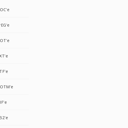
OC'e
PEG'e
OT'e
XT'e
TF'e
DOTM'e
IF'e
B2'e