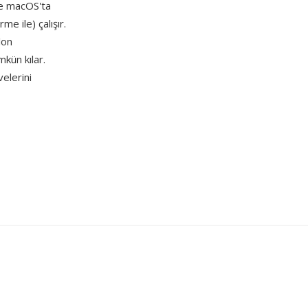
ve macOS'ta
e ile) çalışır.
lon
kün kılar.
elerini