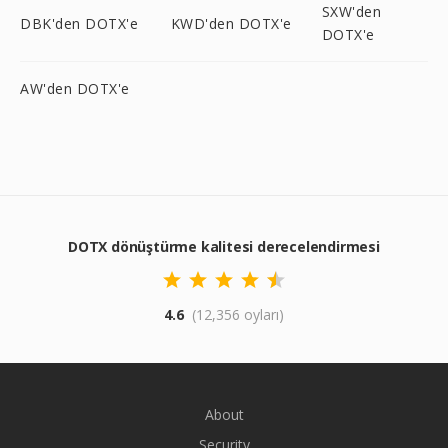
SXW'den
DBK'den DOTX'e
KWD'den DOTX'e
DOTX'e
AW'den DOTX'e
DOTX dönüştürme kalitesi derecelendirmesi
4.6
(12,356 oyları)
About
Security