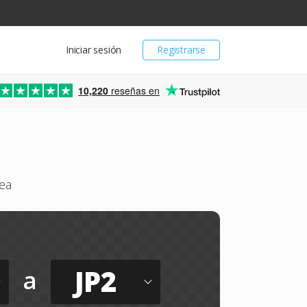
Iniciar sesión
Registrarse
10,220
reseñas en
nea
JP2
a