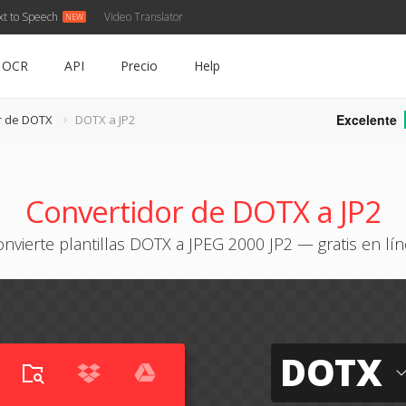
xt to Speech
Video Translator
OCR
API
Precio
Help
Excelente
r de DOTX
DOTX a JP2
Convertidor de DOTX a JP2
nvierte plantillas DOTX a JPEG 2000 JP2 — gratis en lí
DOTX