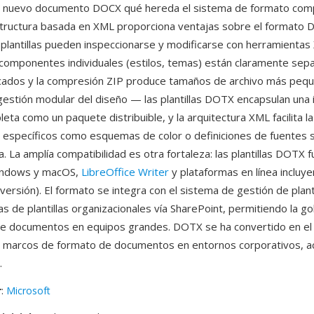
 nuevo documento DOCX qué hereda el sistema de formato comp
 estructura basada en XML proporciona ventajas sobre el formato
 plantillas pueden inspeccionarse y modificarse con herramienta
 componentes individuales (estilos, temas) están claramente sep
cados y la compresión ZIP produce tamaños de archivo más peq
 gestión modular del diseño — las plantillas DOTX encapsulan una
ta como un paquete distribuible, y la arquitectura XML facilita la
específicos como esquemas de color o definiciones de fuentes si
lla. La amplía compatibilidad es otra fortaleza: las plantillas DOTX 
indows y macOS,
LibreOffice Writer
y plataformas en línea incluy
versión). El formato se integra con el sistema de gestión de plan
cas de plantillas organizacionales vía SharePoint, permitiendo la 
de documentos en equipos grandes. DOTX se ha convertido en el
ir marcos de formato de documentos en entornos corporativos, 
.
r
:
Microsoft