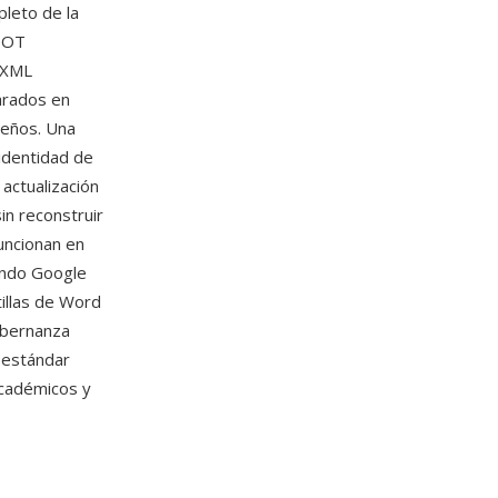
leto de la
 DOT
s XML
arados en
ueños. Una
 identidad de
 actualización
n reconstruir
funcionan en
endo Google
tillas de Word
gobernanza
 estándar
académicos y