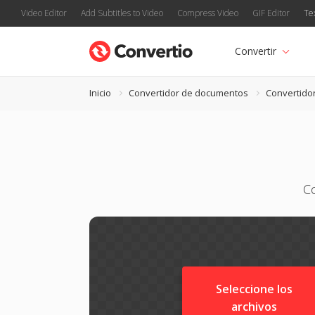
Video Editor
Add Subtitles to Video
Compress Video
GIF Editor
Te
Convertir
Inicio
Convertidor de documentos
Convertido
Co
Seleccione los
archivos