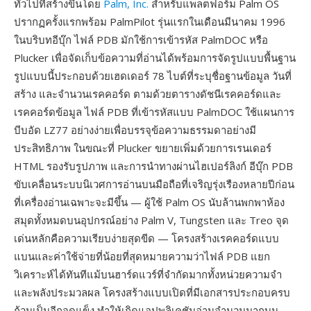
ทั่วไปที่สร้างขึ้นโดย
Palm, Inc.
สำหรับแพลตฟอร์ม Palm OS
ปรากฏครั้งแรกพร้อม PalmPilot รุ่นแรกในเดือนมีนาคม 1996
ในบริบทอีบุ๊ก ไฟล์ PDB มักใช้การเข้ารหัส PalmDOC หรือ
Plucker เพื่อจัดเก็บข้อความที่อ่านได้พร้อมการจัดรูปแบบพื้นฐาน
รูปแบบนี้ประกอบด้วยเฮดเดอร์ 78 ไบต์ที่ระบุชื่อฐานข้อมูล วันที่
สร้าง และจำนวนเรคคอร์ด ตามด้วยตารางดัชนีเรคคอร์ดและ
เรคคอร์ดข้อมูล ไฟล์ PDB ที่เข้ารหัสแบบ PalmDOC ใช้แผนการ
บีบอัด LZ77 อย่างง่ายเพื่อบรรจุข้อความธรรมดาอย่างมี
ประสิทธิภาพ ในขณะที่ Plucker ขยายเพิ่มด้วยการเรนเดอร์
HTML รองรับรูปภาพ และการนำทางผ่านไฮเปอร์ลิงก์ อีบุ๊ก PDB
ขับเคลื่อนระบบนิเวศการอ่านบนมือถือที่เจริญรุ่งเรืองหลายปีก่อน
ที่เครื่องอ่านเฉพาะจะมีขึ้น — ผู้ใช้ Palm OS นับล้านพกพาห้อง
สมุดทั้งหมดบนอุปกรณ์อย่าง Palm V, Tungsten และ Treo จุด
เด่นหลักคือความเรียบง่ายสุดขีด — โครงสร้างเรคคอร์ดแบบ
แบนและค่าใช้จ่ายที่น้อยที่สุดหมายความว่าไฟล์ PDB แยก
วิเคราะห์ได้ทันทีแม้บนฮาร์ดแวร์ที่จำกัดมากทั้งหน่วยความจำ
และพลังประมวลผล โครงสร้างแบบเปิดที่มีเอกสารประกอบครบ
ถ้วนเป็นอีกจุดแข็ง ทำให้เกิดแอปพลิเคชันอ่านจำนวนมากบน