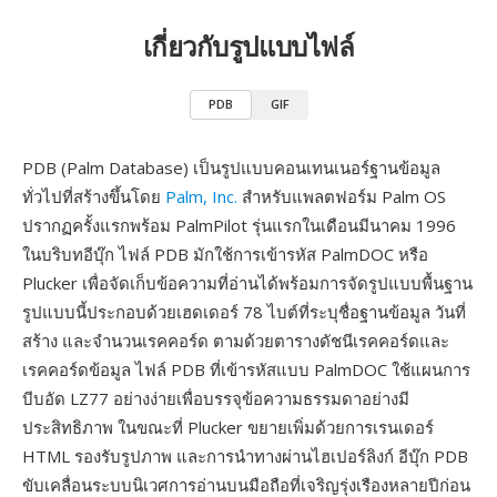
เกี่ยวกับรูปแบบไฟล์
PDB
GIF
PDB (Palm Database) เป็นรูปแบบคอนเทนเนอร์ฐานข้อมูล
ทั่วไปที่สร้างขึ้นโดย
Palm, Inc.
สำหรับแพลตฟอร์ม Palm OS
ปรากฏครั้งแรกพร้อม PalmPilot รุ่นแรกในเดือนมีนาคม 1996
ในบริบทอีบุ๊ก ไฟล์ PDB มักใช้การเข้ารหัส PalmDOC หรือ
Plucker เพื่อจัดเก็บข้อความที่อ่านได้พร้อมการจัดรูปแบบพื้นฐาน
รูปแบบนี้ประกอบด้วยเฮดเดอร์ 78 ไบต์ที่ระบุชื่อฐานข้อมูล วันที่
สร้าง และจำนวนเรคคอร์ด ตามด้วยตารางดัชนีเรคคอร์ดและ
เรคคอร์ดข้อมูล ไฟล์ PDB ที่เข้ารหัสแบบ PalmDOC ใช้แผนการ
บีบอัด LZ77 อย่างง่ายเพื่อบรรจุข้อความธรรมดาอย่างมี
ประสิทธิภาพ ในขณะที่ Plucker ขยายเพิ่มด้วยการเรนเดอร์
HTML รองรับรูปภาพ และการนำทางผ่านไฮเปอร์ลิงก์ อีบุ๊ก PDB
ขับเคลื่อนระบบนิเวศการอ่านบนมือถือที่เจริญรุ่งเรืองหลายปีก่อน