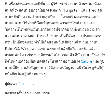
ที่เครื่องอ่านเฉพาะจะมีขึ้น — ผู้ใช้ Palm OS นับล้านพกพาห้อง
สมุดทั้งหมดบนอุปกรณ์อย่าง Palm V, Tungsten และ Treo จุด
เด่นหลักคือความเรียบง่ายสุดขีด — โครงสร้างเรคคอร์ดแบบ
แบนและค่าใช้จ่ายที่น้อยที่สุดหมายความว่าไฟล์ PDB แยก
วิเคราะห์ได้ทันทีแม้บนฮาร์ดแวร์ที่จำกัดมากทั้งหน่วยความจำ
และพลังประมวลผล โครงสร้างแบบเปิดที่มีเอกสารประกอบครบ
ถ้วนเป็นอีกจุดแข็ง ทำให้เกิดแอปพลิเคชันอ่านจำนวนมากบน
Palm OS, Windows และแพลตฟอร์มมือถือในยุคหลัง แม้ว่า
แพลตฟอร์ม Palm จะยุติการผลิตไปนานแล้ว อีบุ๊ก PDB ยังคงเข้า
ถึงได้ผ่านเครื่องมือแปลงและโปรแกรมอ่านอย่าง
Calibre
และรูป
แบบนี้มีความสำคัญทางประวัติศาสตร์ในฐานะหนึ่งในโซลูชันอีบุ๊
กมือถือเชิงปฏิบัติยุคแรก ๆ
ผู้พัฒนา
:
Palm, Inc.
เผยแพร่ครั้งแรก
: มีนาคม 1996