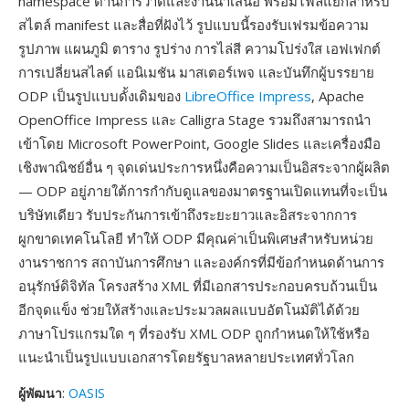
namespace ด้านการวาดและงานนำเสนอ พร้อมไฟล์แยกสำหรับ
สไตล์ manifest และสื่อที่ฝังไว้ รูปแบบนี้รองรับเฟรมข้อความ
รูปภาพ แผนภูมิ ตาราง รูปร่าง การไล่สี ความโปร่งใส เอฟเฟกต์
การเปลี่ยนสไลด์ แอนิเมชัน มาสเตอร์เพจ และบันทึกผู้บรรยาย
ODP เป็นรูปแบบดั้งเดิมของ
LibreOffice Impress
, Apache
OpenOffice Impress และ Calligra Stage รวมถึงสามารถนำ
เข้าโดย Microsoft PowerPoint, Google Slides และเครื่องมือ
เชิงพาณิชย์อื่น ๆ จุดเด่นประการหนึ่งคือความเป็นอิสระจากผู้ผลิต
— ODP อยู่ภายใต้การกำกับดูแลของมาตรฐานเปิดแทนที่จะเป็น
บริษัทเดียว รับประกันการเข้าถึงระยะยาวและอิสระจากการ
ผูกขาดเทคโนโลยี ทำให้ ODP มีคุณค่าเป็นพิเศษสำหรับหน่วย
งานราชการ สถาบันการศึกษา และองค์กรที่มีข้อกำหนดด้านการ
อนุรักษ์ดิจิทัล โครงสร้าง XML ที่มีเอกสารประกอบครบถ้วนเป็น
อีกจุดแข็ง ช่วยให้สร้างและประมวลผลแบบอัตโนมัติได้ด้วย
ภาษาโปรแกรมใด ๆ ที่รองรับ XML ODP ถูกกำหนดให้ใช้หรือ
แนะนำเป็นรูปแบบเอกสารโดยรัฐบาลหลายประเทศทั่วโลก
ผู้พัฒนา
:
OASIS