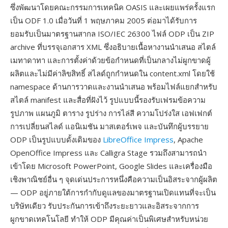
ซึ่งพัฒนาโดยคณะกรรมการเทคนิค OASIS และเผยแพร่ครั้งแรก
เป็น ODF 1.0 เมื่อวันที่ 1 พฤษภาคม 2005 ต่อมาได้รับการ
ยอมรับเป็นมาตรฐานสากล ISO/IEC 26300 ไฟล์ ODP เป็น ZIP
archive ที่บรรจุเอกสาร XML ซึ่งอธิบายเนื้อหางานนำเสนอ สไตล์
เมทาดาทา และการตั้งค่าด้วยข้อกำหนดที่เป็นกลางไม่ผูกขาดผู้
ผลิตและไม่มีค่าลิขสิทธิ์ สไลด์ถูกกำหนดใน content.xml โดยใช้
namespace ด้านการวาดและงานนำเสนอ พร้อมไฟล์แยกสำหรับ
สไตล์ manifest และสื่อที่ฝังไว้ รูปแบบนี้รองรับเฟรมข้อความ
รูปภาพ แผนภูมิ ตาราง รูปร่าง การไล่สี ความโปร่งใส เอฟเฟกต์
การเปลี่ยนสไลด์ แอนิเมชัน มาสเตอร์เพจ และบันทึกผู้บรรยาย
ODP เป็นรูปแบบดั้งเดิมของ
LibreOffice Impress
, Apache
OpenOffice Impress และ Calligra Stage รวมถึงสามารถนำ
เข้าโดย Microsoft PowerPoint, Google Slides และเครื่องมือ
เชิงพาณิชย์อื่น ๆ จุดเด่นประการหนึ่งคือความเป็นอิสระจากผู้ผลิต
— ODP อยู่ภายใต้การกำกับดูแลของมาตรฐานเปิดแทนที่จะเป็น
บริษัทเดียว รับประกันการเข้าถึงระยะยาวและอิสระจากการ
ผูกขาดเทคโนโลยี ทำให้ ODP มีคุณค่าเป็นพิเศษสำหรับหน่วย