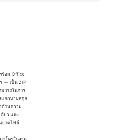
พร้อม Office
ร — เป็น ZIP
มสามารถในการ
ารแยกนามสกุล
ใจด้านความ
เดียว และ
นุญาตไฟล์
ช้ มาโครในงาน