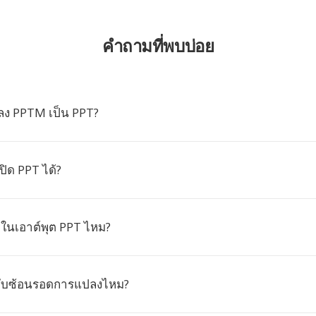
คำถามที่พบบ่อย
ลง PPTM เป็น PPT?
ิด PPT ได้?
บในเอาต์พุต PPT ไหม?
่ซับซ้อนรอดการแปลงไหม?