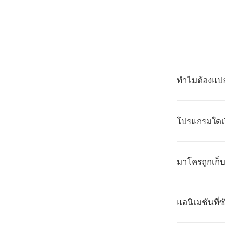
ทำไมต้องแป
โปรแกรมใดเป
มาโครถูกเก็
แอนิเมชันที