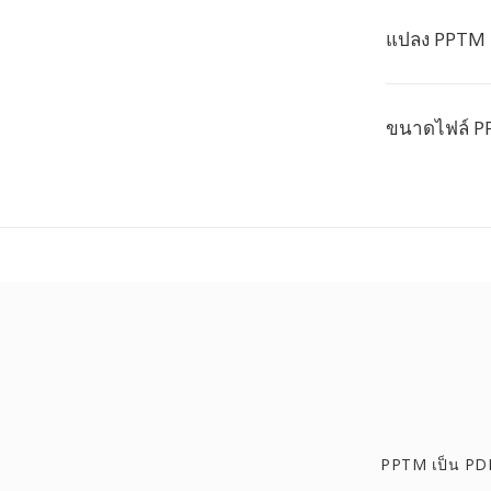
แปลง PPTM เ
ขนาดไฟล์ P
PPTM เป็น PD