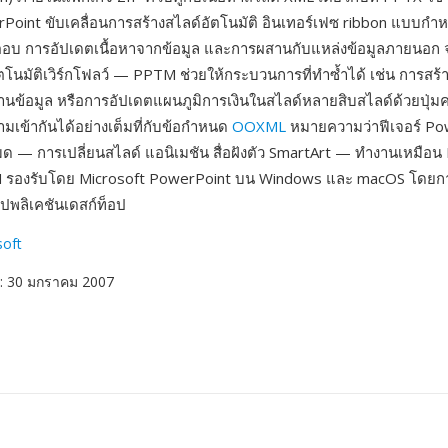
oint ขับเคลื่อนการสร้างสไลด์อัตโนมัติ อินเทอร์เฟซ ribbon แบบก
อบ การอัปเดตเนื้อหาจากข้อมูล และการผสานกับแหล่งข้อมูลภายนอก 
ัตโนมัติเวิร์กโฟลว์ — PPTM ช่วยให้กระบวนการที่ทำซ้ำได้ เช่น การสร
นข้อมูล หรือการอัปเดตแผนภูมิการเงินในสไลด์หลายสิบสไลด์ด้วยปุ่มคล
มเข้ากันได้อย่างเต็มที่กับข้อกำหนด
OOXML
หมายความว่าฟีเจอร์ Po
ด — การเปลี่ยนสไลด์ แอนิเมชัน สื่อฝังตัว SmartArt — ทำงานเหมือน
รองรับโดย Microsoft PowerPoint บน Windows และ macOS โดยก
ปพลิเคชันเดสก์ท็อป
soft
: 30 มกราคม 2007