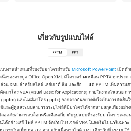
เกี่ยวกับรูปแบบไฟล์
PPTM
PPT
แบบงานนำเสนอที่รองรับมาโครสำหรับ
Microsoft PowerPoint
เปิดตัว
หนึ่งของตระกูล Office Open XML มีโครงสร้างเหมือน PPTX ทุกประกา
รจุส่วน XML สำหรับสไลด์ เลย์เอาต์ ธีม และสื่อ — แต่ PPTM เพิ่มควา
โค้ดมาโคร VBA (Visual Basic for Applications) ภายในงานนำเสนอ ก
ร (.pptm) และไม่มีมาโคร (.pptx) ออกจากกันอย่างตั้งใจเป็นการตัดสิน
ใช้และผู้ดูแลระบบสามารถระบุไฟล์ที่มีมาโครได้จากนามสกุลเพียงอย่าง
อดภัยสามารถบล็อกหรือเตือนเกี่ยวกับรูปแบบที่รองรับมาโคร ขณะอ
ด้อย่างเสรี ไฟล์ PPTM จัดเก็บโปรเจกต์ VBA ในสตรีมไบนารีเฉพาะ
in) ภายในแพ็กเกจ ZIP ควบคู่กับเนื้อหาสไลด์ XML เดียวกับที่ PPTX ใ