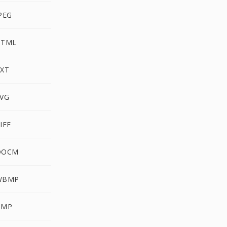
JPEG
HTML
TXT
SVG
IFF
 DOCM
 WBMP
BMP