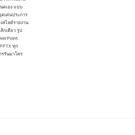
ำหนดเอง แบบ
จุดเด่นประการ
้างสไลด์รายงาน
ิกเดียว รูป
werPoint
 PPTX ทุก
ารรันมาโคร