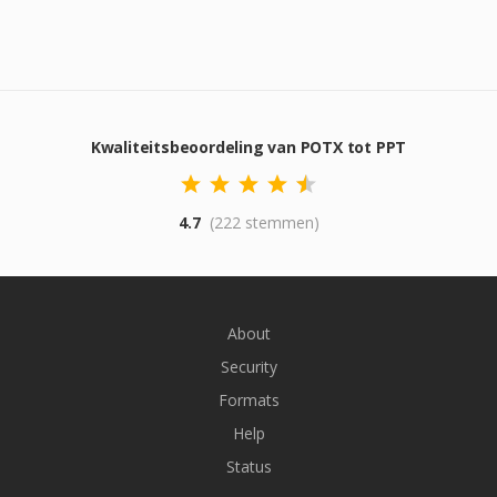
Kwaliteitsbeoordeling van POTX tot PPT
4.7
(222 stemmen)
About
Security
Formats
Help
Status