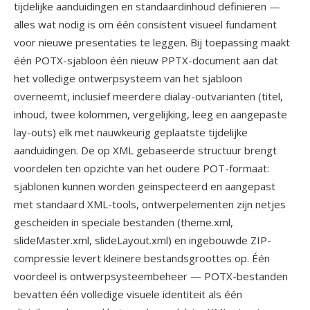
tijdelijke aanduidingen en standaardinhoud definieren —
alles wat nodig is om één consistent visueel fundament
voor nieuwe presentaties te leggen. Bij toepassing maakt
één POTX-sjabloon één nieuw PPTX-document aan dat
het volledige ontwerpsysteem van het sjabloon
overneemt, inclusief meerdere dialay-outvarianten (titel,
inhoud, twee kolommen, vergelijking, leeg en aangepaste
lay-outs) elk met nauwkeurig geplaatste tijdelijke
aanduidingen. De op XML gebaseerde structuur brengt
voordelen ten opzichte van het oudere POT-formaat:
sjablonen kunnen worden geinspecteerd en aangepast
met standaard XML-tools, ontwerpelementen zijn netjes
gescheiden in speciale bestanden (theme.xml,
slideMaster.xml, slideLayout.xml) en ingebouwde ZIP-
compressie levert kleinere bestandsgroottes op. Één
voordeel is ontwerpsysteembeheer — POTX-bestanden
bevatten één volledige visuele identiteit als één