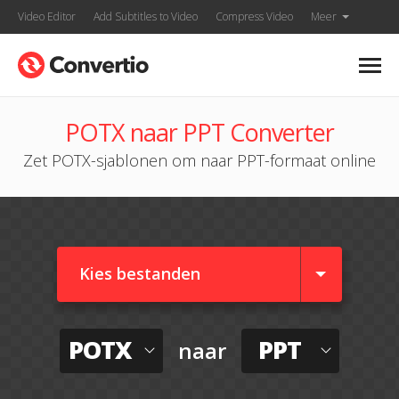
Video Editor
Add Subtitles to Video
Compress Video
Meer
POTX naar PPT Converter
Zet POTX-sjablonen om naar PPT-formaat online
Kies bestanden
POTX
PPT
naar