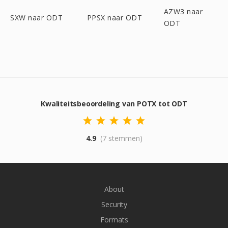
AZW3 naar
SXW naar ODT
PPSX naar ODT
ODT
Kwaliteitsbeoordeling van POTX tot ODT
4.9
(7 stemmen)
About
Security
Formats