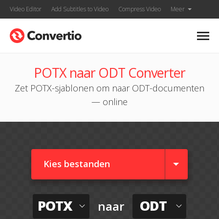
Video Editor
Add Subtitles to Video
Compress Video
Meer
POTX naar ODT Converter
Zet POTX-sjablonen om naar ODT-documenten
— online
Kies bestanden
POTX
ODT
naar