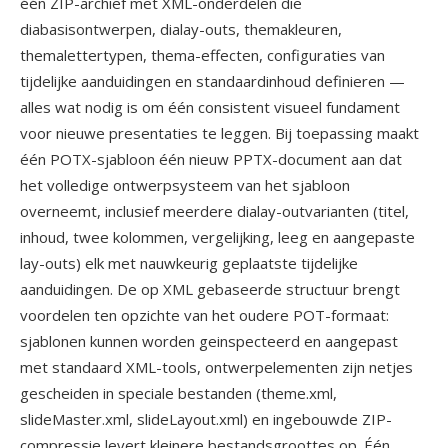
één ZIP-archief met XML-onderdelen die
diabasisontwerpen, dialay-outs, themakleuren,
themalettertypen, thema-effecten, configuraties van
tijdelijke aanduidingen en standaardinhoud definieren —
alles wat nodig is om één consistent visueel fundament
voor nieuwe presentaties te leggen. Bij toepassing maakt
één POTX-sjabloon één nieuw PPTX-document aan dat
het volledige ontwerpsysteem van het sjabloon
overneemt, inclusief meerdere dialay-outvarianten (titel,
inhoud, twee kolommen, vergelijking, leeg en aangepaste
lay-outs) elk met nauwkeurig geplaatste tijdelijke
aanduidingen. De op XML gebaseerde structuur brengt
voordelen ten opzichte van het oudere POT-formaat:
sjablonen kunnen worden geinspecteerd en aangepast
met standaard XML-tools, ontwerpelementen zijn netjes
gescheiden in speciale bestanden (theme.xml,
slideMaster.xml, slideLayout.xml) en ingebouwde ZIP-
compressie levert kleinere bestandsgroottes op. Één