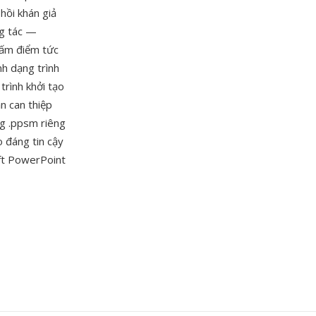
 hồi khán giả
ng tác —
chấm điểm tức
nh dạng trình
trình khởi tạo
n can thiệp
g .ppsm riêng
o đáng tin cậy
oft PowerPoint