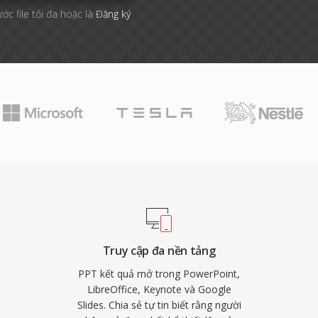
ước file tối đa hoặc là
Đăng ký
Truy cập đa nền tảng
PPT kết quả mở trong PowerPoint,
LibreOffice, Keynote và Google
Slides. Chia sẻ tự tin biết rằng người