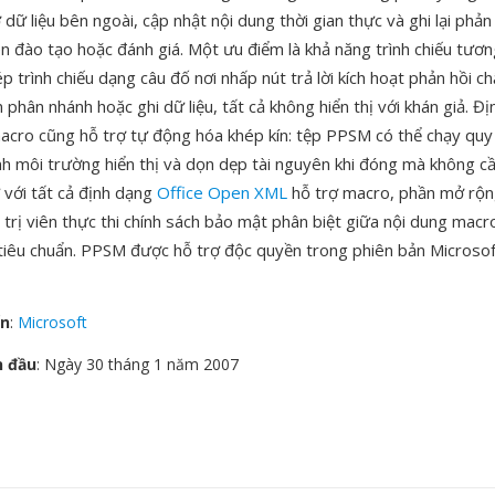
 dữ liệu bên ngoài, cập nhật nội dung thời gian thực và ghi lại phản
ên đào tạo hoặc đánh giá. Một ưu điểm là khả năng trình chiếu tươ
 trình chiếu dạng câu đố nơi nhấp nút trả lời kích hoạt phản hồi 
 phân nhánh hoặc ghi dữ liệu, tất cả không hiển thị với khán giả. Đị
macro cũng hỗ trợ tự động hóa khép kín: tệp PPSM có thể chạy quy 
ình môi trường hiển thị và dọn dẹp tài nguyên khi đóng mà không cầ
 với tất cả định dạng
Office Open XML
hỗ trợ macro, phần mở rộn
 trị viên thực thi chính sách bảo mật phân biệt giữa nội dung macr
u tiêu chuẩn. PPSM được hỗ trợ độc quyền trong phiên bản Micros
ển
:
Microsoft
n đầu
: Ngày 30 tháng 1 năm 2007