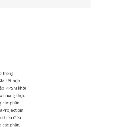
o trong
SM kết hợp
tệp PPSM khởi
ro nhúng thực
ng các phần
aProject.bin
h chiếu điều
a các phần,