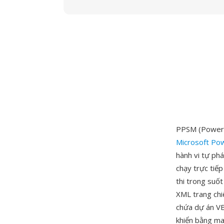
PPSM (PowerPo
Microsoft Po
hành vi tự ph
chạy trực tiế
thi trong suốt
XML trang chi
chứa dự án VBA
khiển bằng ma