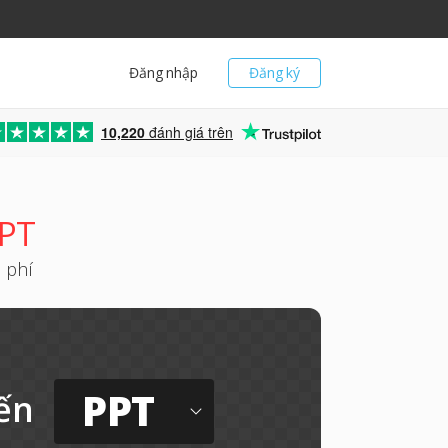
Đăng nhập
Đăng ký
10,220
đánh giá trên
PPT
 phí
PPT
ến