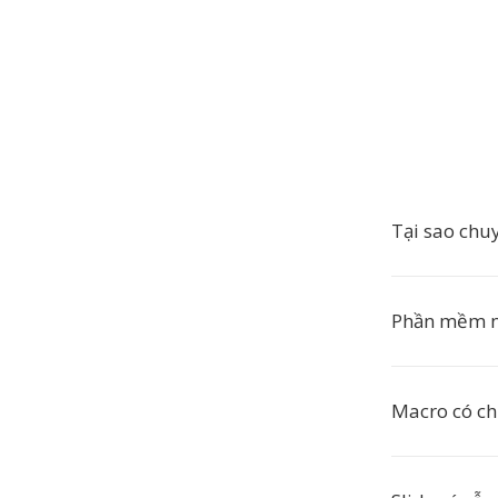
Tại sao chu
Phần mềm n
Macro có c