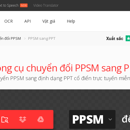
xt to Speech
Video Translator
OCR
API
Vật giá
Help
Xuất sắc
ển đổi PPSM
PPSM sang PPT
ng cụ chuyển đổi PPSM sang 
yển PPSM sang định dạng PPT cổ điển trực tuyến miễn
PPSM
đ