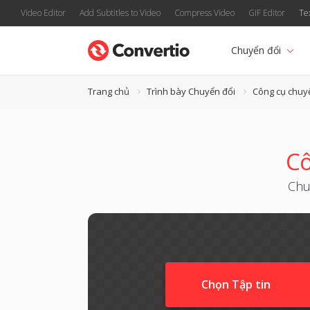
Video Editor
Add Subtitles to Video
Compress Video
GIF Editor
Te
Chuyển đổi
Trang chủ
Trình bày Chuyển đổi
Công cụ chuy
Cô
Chu
Chọn Tập tin