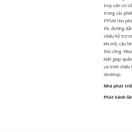
truy vấn cơ sở
trong các phi
PPSM cho phép
thì, đường dẫn
chiếu hỗ trợ 
khi mở, cấu h
thủ công. Như
biệt giúp quản
và trình chiế
desktop.
Nhà phát tri
Phát hành lầ