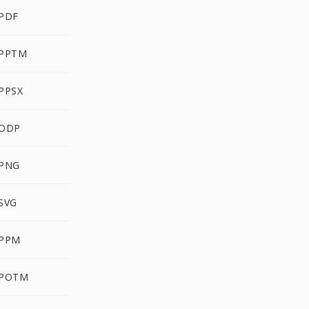
 PDF
 PPTM
PPSX
 ODP
 PNG
SVG
 PPM
 POTM