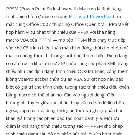
PPSM (PowerPoint Slideshow with Macros) là định dạng
trình chiếu hỗ trợ macro trong
Microsoft PowerPoint
, ra
mắt cùng Office 2007 thuộc họ Office Open XML. PPSM kết
hợp hành vi tự phát trình chiếu của PPSX với khả năng
macro VBA của PPTM — mở tệp PPSM khởi chạy trực tiếp
vào chế độ trình chiếu toàn màn hình đồng thời cho phép mã
macro nhúng thực thi trong suốt buổi trình chiếu. Định dạng
có cấu trúc là kho lưu trữ ZIP chứa cùng các phần XML trang
chiếu như các định dạng trình chiếu OOXML khác, cộng thêm
luồng vbaProject.bin chứa dự án VBA. Sự kết hợp này đặc
biệt có giá trị cho trình chiếu tương tác: trình chiếu điều khiển
bằng macro có thể phản hồi đầu vào người dùng, điều
hướng phi tuyến giữa các phần, truy vấn cơ sở dữ liệu bên
ngoài, cập nhật nội dung thời gian thực và ghi lại phản hồi
khán giả trong các phiên đào tạo hoặc đánh giá. Một ưu
điểm là khả năng trình chiếu tương tác — PPSM cho phép
trình chiếu dạng câu đố nơi nhấp nút trả lời kích hoạt phản