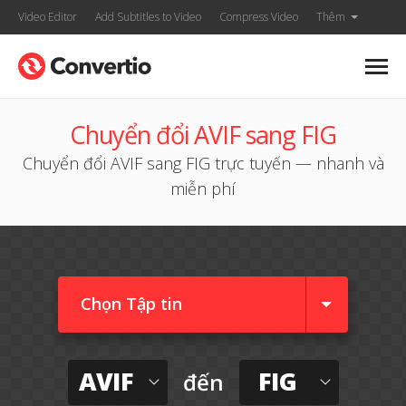
Video Editor
Add Subtitles to Video
Compress Video
Thêm
Chuyển đổi AVIF sang FIG
Chuyển đổi AVIF sang FIG trực tuyến — nhanh và
miễn phí
Chọn Tập tin
AVIF
FIG
đến