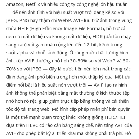
Amazon, Netflix và nhiều công ty công nghệ lớn hậu thuẫn
— để nén ảnh tĩnh với hiệu suất vượt trội đáng kể so với
JPEG, PNG hay thậm chí WebP. AVIF lưu trữ ảnh trong vùng
chứa HEIF (High Efficiency Image File Format), hỗ trợ cả
nén có mất dữ liệu và không mất dữ liệu, HDR (dải tần nhạy
sáng cao) với gam màu rộng lên đến 12-bit, kênh trong
suốt alpha và chuỗi ảnh động. Ở cùng mức chất lượng hình
ảnh, tệp AVIF thường nhỏ hơn 30-50% so với WebP và 50-
70% so với JPEG — đây là bước tiến nén lớn nhất trong các
định dạng ảnh phổ biến trong hơn một thập kỷ qua. Một ưu
điểm nổi bật là hiệu suất nén vượt trội — AVIF tạo ra hình
ảnh không thể phân biệt bằng mắt thường ở kích thước tệp
nhỏ hơn rõ rệt, giúp giảm trực tiếp băng thông và cải thiện
tốc độ tải trang web. Mô hình cấp phép miễn phí bản quyền
là một thế mạnh quan trọng khác: không giống HEIC/HEIF
dựa trên HEVC có rào cản bằng sáng chế, nền tảng AV1 của
AVIF cho phép bất kỳ ai triển khai mà không phải trả phí. Hỗ