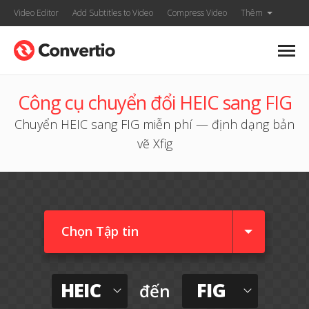
Video Editor
Add Subtitles to Video
Compress Video
Thêm
Công cụ chuyển đổi HEIC sang FIG
Chuyển HEIC sang FIG miễn phí — định dạng bản
vẽ Xfig
Chọn Tập tin
HEIC
FIG
đến