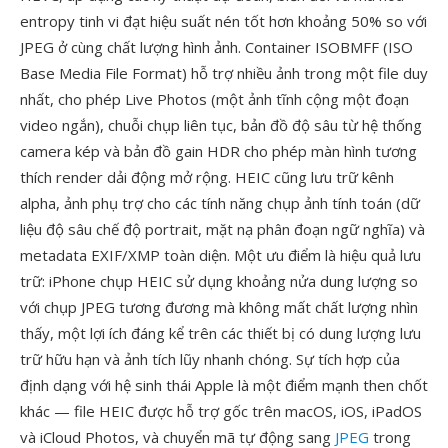
entropy tinh vi đạt hiệu suất nén tốt hơn khoảng 50% so với
JPEG ở cùng chất lượng hình ảnh. Container ISOBMFF (ISO
Base Media File Format) hỗ trợ nhiều ảnh trong một file duy
nhất, cho phép Live Photos (một ảnh tĩnh cộng một đoạn
video ngắn), chuỗi chụp liên tục, bản đồ độ sâu từ hệ thống
camera kép và bản đồ gain HDR cho phép màn hình tương
thích render dải động mở rộng. HEIC cũng lưu trữ kênh
alpha, ảnh phụ trợ cho các tính năng chụp ảnh tính toán (dữ
liệu độ sâu chế độ portrait, mặt nạ phân đoạn ngữ nghĩa) và
metadata EXIF/XMP toàn diện. Một ưu điểm là hiệu quả lưu
trữ: iPhone chụp HEIC sử dụng khoảng nửa dung lượng so
với chụp JPEG tương đương mà không mất chất lượng nhìn
thấy, một lợi ích đáng kể trên các thiết bị có dung lượng lưu
trữ hữu hạn và ảnh tích lũy nhanh chóng. Sự tích hợp của
định dạng với hệ sinh thái Apple là một điểm mạnh then chốt
khác — file HEIC được hỗ trợ gốc trên macOS, iOS, iPadOS
và iCloud Photos, và chuyển mã tự động sang
JPEG
trong