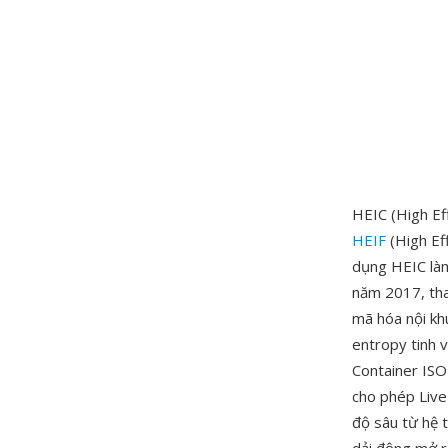
HEIC (High Eff
HEIF
(High Ef
dụng HEIC làm
năm 2017, tha
mã hóa nội kh
entropy tinh 
Container ISO
cho phép Live
độ sâu từ hệ 