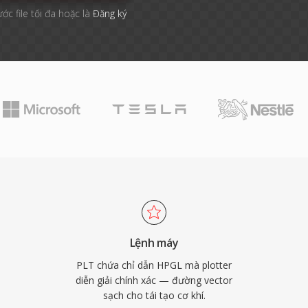
ước file tối đa hoặc là
Đăng ký
Lệnh máy
PLT chứa chỉ dẫn HPGL mà plotter
diễn giải chính xác — đường vector
sạch cho tái tạo cơ khí.