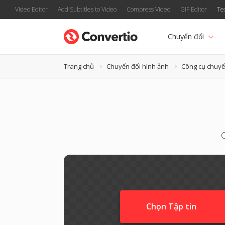
Video Editor
Add Subtitles to Video
Compress Video
GIF Editor
Te
Chuyển đổi
Trang chủ
Chuyển đổi hình ảnh
Công cụ chuyể
Chọn Tập tin