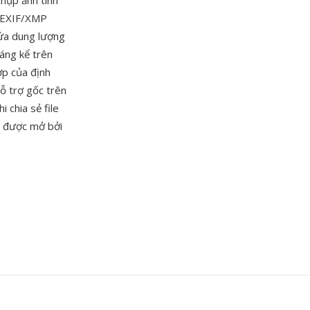
chụp ảnh tính
a EXIF/XMP
nửa dung lượng
áng kể trên
ợp của định
ỗ trợ gốc trên
i chia sẻ file
ể được mở bởi