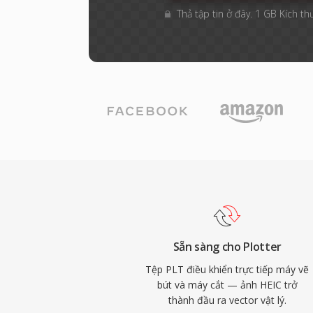
Thả tập tin ở đây. 1 GB Kích th
Sẵn sàng cho Plotter
Tệp PLT điều khiển trực tiếp máy vẽ
bút và máy cắt — ảnh HEIC trở
thành đầu ra vector vật lý.