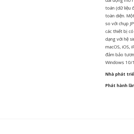
dải động mở r
toán (dữ liệu
toàn diện. Mộ
so với chụp J
các thiết bị c
dạng với hệ s
macOS, iOS, i
đảm bảo tương
Windows 10/1
Nhà phát tri
Phát hành lầ