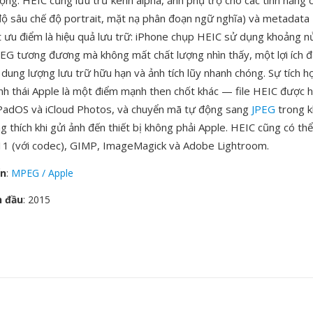
ộng. HEIC cũng lưu trữ kênh alpha, ảnh phụ trợ cho các tính năng 
 độ sâu chế độ portrait, mặt nạ phân đoạn ngữ nghĩa) và metadat
t ưu điểm là hiệu quả lưu trữ: iPhone chụp HEIC sử dụng khoảng 
PEG tương đương mà không mất chất lượng nhìn thấy, một lợi ích đ
ó dung lượng lưu trữ hữu hạn và ảnh tích lũy nhanh chóng. Sự tích h
inh thái Apple là một điểm mạnh then chốt khác — file HEIC được h
PadOS và iCloud Photos, và chuyển mã tự động sang
JPEG
trong kh
 thích khi gửi ảnh đến thiết bị không phải Apple. HEIC cũng có th
1 (với codec), GIMP, ImageMagick và Adobe Lightroom.
ển
:
MPEG / Apple
n đầu
: 2015