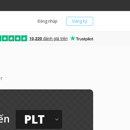
Đăng nhập
Đăng ký
10,220
đánh giá trên
r
PLT
ến