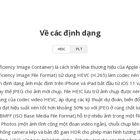
Về các định dạng
HEIC
PLT
iciency Image Container) là cách triển khai thương hiệu của Apple 
ficiency Image File Format) sử dụng HEVC (H.265) làm codec nén 
 định dạng ảnh mặc định trên iPhone và iPad bắt đầu từ iOS 11 v
y thế JPEG cho ảnh mới chụp. File HEIC lưu trữ ảnh chụp được né
ung của codec video HEVC, áp dụng các kỹ thuật dự đoán, biến đổ
vi đạt hiệu suất nén tốt hơn khoảng 50% so với JPEG ở cùng chất lư
BMFF (ISO Base Media File Format) hỗ trợ nhiều ảnh trong một fil
 Photos (một ảnh tĩnh cộng một đoạn video ngắn), chuỗi chụp liên
thống camera kép và bản đồ gain HDR cho phép màn hình tương t