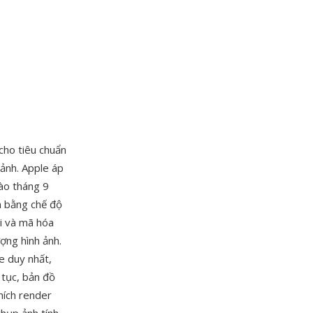
cho tiêu chuẩn
ảnh. Apple áp
ào tháng 9
n bằng chế độ
i và mã hóa
ợng hình ảnh.
e duy nhất,
 tục, bản đồ
hích render