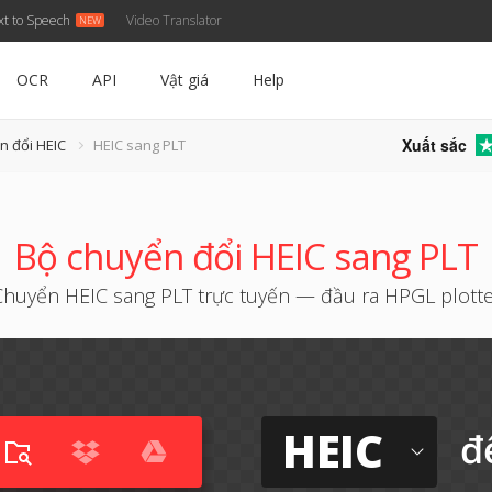
xt to Speech
Video Translator
OCR
API
Vật giá
Help
Xuất sắc
n đổi HEIC
HEIC sang PLT
Bộ chuyển đổi HEIC sang PLT
Chuyển HEIC sang PLT trực tuyến — đầu ra HPGL plotte
HEIC
đ