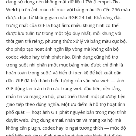
dạng sử dụng nén không mất dữ liệu LZW (Lempel-Ziv-
Welch) trên ảnh màu chỉ mục với bảng màu lên đến 256 màu
được chọn từ không gian màu RGB 24-bit. Khả năng đặc
trưng nhất của GIF là hoạt ảnh: nhiều khung hình có thể
được lưu tuần tự trong một tệp duy nhất, mỗi khung với
thời gian trễ riêng, phương thức xử lý và bảng màu cục bộ,
cho phép tạo hoạt ảnh ngắn lặp vòng mà không cần bộ
codec video hay trình phát nào. Định dạng cũng hỗ trợ
trong suốt nhị phân (một mục bảng màu được chỉ định là
hoàn toàn trong suốt) và hiển thị xen kẽ để kết xuất dần
dần. GIF đã trở thành biểu tượng của văn hóa web — ảnh
GIF động lan tràn trên các trang web đầu tiên, nền tảng
nhắn tin và mạng xã hội, phát triển thành một phương tiện
giao tiếp theo đúng nghĩa. Một ưu điểm là hỗ trợ hoạt ảnh
phổ quát — hoạt ảnh GIF phát nguyên bản trong mọi trình
duyệt web, ứng dụng email, nhắn tin và mạng xã hội mà
không cần plugin, codec hay lo ngại tương thích — mức độ
phổ biến mà chưa định dạng hoạt ảnh nào khác đạt được.