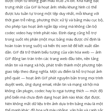
được chọn từ không gian màu RGB 24-bit. Khả năng đặc
trưng nhất của GIF là hoạt ảnh: nhiều khung hình có thể
được lưu tuần tự trong một tệp duy nhất, mỗi khung với
thời gian trễ riêng, phương thức xử lý và bảng màu cục bộ,
cho phép tạo hoạt ảnh ngắn lặp vòng mà không cần bộ
codec video hay trình phát nào. Định dạng cũng hỗ trợ
trong suốt nhị phân (một mục bảng màu được chỉ định là
hoàn toàn trong suốt) và hiển thị xen kẽ để kết xuất dần
dần. GIF đã trở thành biểu tượng của văn hóa web — ảnh
GIF động lan tràn trên các trang web đầu tiên, nền tảng
nhắn tin và mạng xã hội, phát triển thành một phương tiện
giao tiếp theo đúng nghĩa. Một ưu điểm là hỗ trợ hoạt ảnh
phổ quát — hoạt ảnh GIF phát nguyên bản trong mọi trình
duyệt web, ứng dụng email, nhắn tin và mạng xã hội mà
không cần plugin, codec hay lo ngại tương thích — mức độ
phổ biến mà chưa định dạng hoạt ảnh nào khác đạt được.
Nén không mất dữ liệu trên ảnh dựa trên bảng màu là một
thế mạnh khác: đồ họa với màu phẳng, văn bản và cạnh sắc