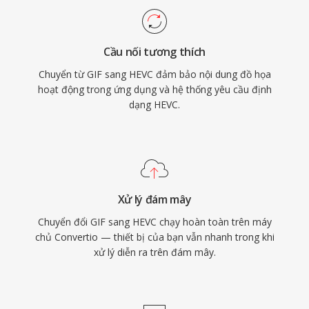
mới hơn như WebP và AVIF cung cấp nén tốt
định cho thiết bị iOS bắt đầu từ iOS 11, mở
hơn với hoạt ảnh đầy đủ màu, sự ăn sâu vào
rộng đáng kể phạm vi tiếp cận người tiêu dùng.
văn hóa của GIF khiến nó không thể thay thế
Cầu nối tương thích
Dù vượt trội về kỹ thuật so với H.264, bối cảnh
cho nội dung hoạt ảnh thông thường.
Chuyển từ GIF sang HEVC đảm bảo nội dung đồ họa
cấp phép bằng sáng chế phức tạp và phân
hoạt động trong ứng dụng và hệ thống yêu cầu định
mảnh đã thúc đẩy sự quan tâm đến các giải
dạng HEVC.
pháp miễn phí bản quyền như AV1, mặc dù
HEVC vẫn ăn sâu trong hạ tầng phát sóng và
thiết bị điện tử tiêu dùng trên toàn thế giới.
Xử lý đám mây
Chuyển đổi GIF sang HEVC chạy hoàn toàn trên máy
chủ Convertio — thiết bị của bạn vẫn nhanh trong khi
xử lý diễn ra trên đám mây.