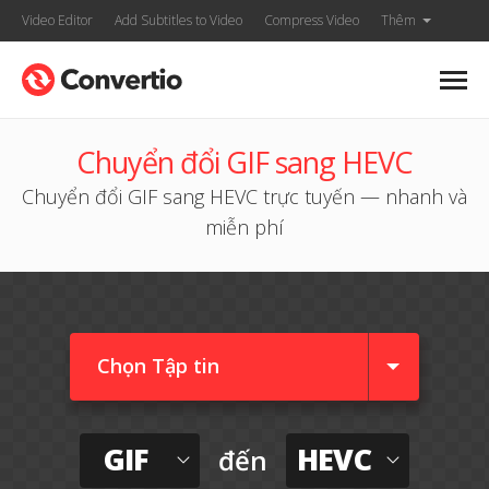
Video Editor
Add Subtitles to Video
Compress Video
Thêm
Chuyển đổi GIF sang HEVC
Chuyển đổi GIF sang HEVC trực tuyến — nhanh và
miễn phí
Chọn Tập tin
GIF
HEVC
đến