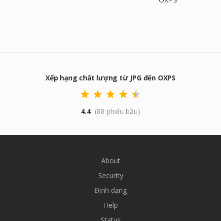
Xếp hạng chất lượng từ JPG đến OXPS
4.4
(88 phiếu bầu)
About
Security
Định dạng
Help
Status