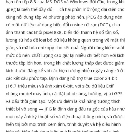
hạn tên tệp 8.3 của MS-DOS và Windows đời đầu, trong khi
.jpeg là biến thể đầy đủ — cả hai phần mở rộng đại diện cho
cùng nội dung tệp và phương pháp nén. JPEG áp dụng nén
có mất dữ liệu sử dụng biến đổi cosine rời rạc (DCT), chia
ảnh thành các khối pixel 8x8, biến đổi thành hệ số tần số,
lượng tử hóa để loại bỏ dữ liệu không quan trọng về mặt thị
giác, và mã hóa entropy cho kết quả. Người dùng kiểm soát
mức độ nén: chất lượng cao giữ lại nhiều chi tiết hơn với kích
thước tệp lớn hơn, trong khi chất lượng thấp đạt được giảm
kích thước đáng kể với các hiện tượng nhiễu ngày càng rõ ở
các kết cấu phức tạp. Định dạng hỗ trợ true color 24-bit
(16,7 triệu màu) và ảnh xám 8-bit, với siêu dữ liệu Exif
nhúng model máy ảnh, cài đặt phơi sáng, hướng, vị trí GPS
và dấu thời gian tạo. Một ưu điểm là khả năng tương thích
thiết bị vô song — JPG là định dạng đầu ra gốc của hầu như
mọi máy ảnh kỹ thuật số và điện thoại thông minh, và được
hiển thị bởi mọi trình xem ảnh, trình duyệt và hệ điều hành
hiện có. Nén ảnh chụp hiệu quả là một thế mạnh khác: ảnh