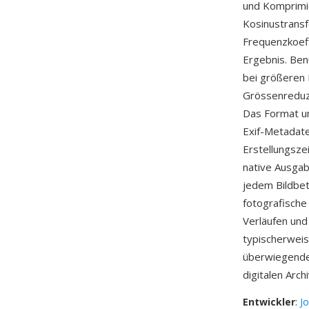
und Komprimi
Kosinustransfo
Frequenzkoeff
Ergebnis. Ben
bei größeren 
Grössenreduzi
Das Format un
Exif-Metadate
Erstellungszei
native Ausgab
jedem Bildbet
fotografische
Verläufen und
typischerweise
überwiegende 
digitalen Arch
Entwickler
:
J