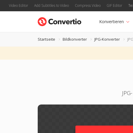
Video Editor
Add Subtitles to Video
Compress Video
GIF Editor
Te
Konvertieren
Startseite
Bildkonverter
JPG-Konverter
JP
JPG-