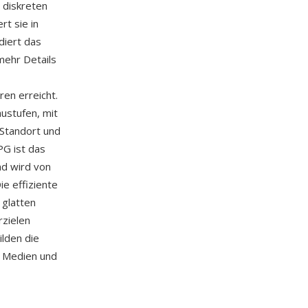
 diskreten
rt sie in
diert das
mehr Details
en erreicht.
austufen, mit
-Standort und
PG ist das
nd wird von
e effiziente
 glatten
zielen
ilden die
en Medien und