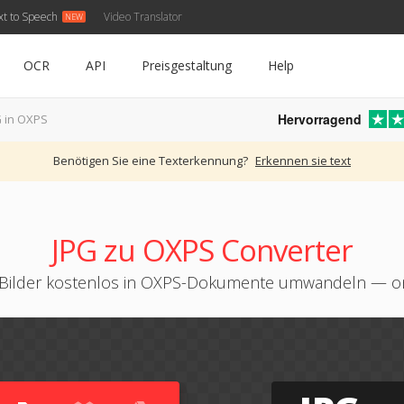
xt to Speech
Video Translator
OCR
API
Preisgestaltung
Help
Hervorragend
G in OXPS
Benötigen Sie eine Texterkennung?
Erkennen sie text
JPG zu OXPS Converter
Bilder kostenlos in OXPS-Dokumente umwandeln — o