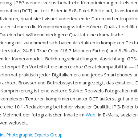
erung. JPEG wendet verlustbehaftete Komprimierung mittels der
rmation (DCT) an, teilt Bilder in 8x8-Pixel-Blöcke auf, transformie
izienten, quantisiert visuell unbedeutende Daten und entropieko
utzer steuern die Komprimierungsstufe: Höhere Qualität behält 
Dateien bei, während niedrigere Qualität eine dramatische
erung mit zunehmend sichtbaren Artefakten in komplexen Textur
terstützt 24-Bit True Color (16,7 Millionen Farben) und 8-Bit-Gr
n für Kameramodell, Belichtungseinstellungen, Ausrichtung, GPS
tstempel. Ein Vorteil ist die unerreichte Gerätekompatibilität — J
eformat praktisch jeder Digitalkamera und jedes Smartphones u
rachter, Browser und Betriebssystem angezeigt, das existiert. Di
 Komprimierung ist eine weitere Stärke: Realwelt-Fotografien mit
 komplexen Texturen komprimieren unter DCT äußerst gut und er
 eine 10:1-Reduzierung bei hoher visueller Qualität. JPG-Bilder b
Mehrheit der fotografischen Inhalte im
Web
, in E-Mails, sozial
iven weltweit.
oint Photographic Experts Group