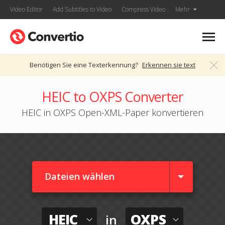
Video Editor
Add Subtitles to Video
Compress Video
Mehr
Benötigen Sie eine Texterkennung?
Erkennen sie text
HEIC to OXPS Converter
HEIC in OXPS Open-XML-Paper konvertieren
Dateien wählen
HEIC
OXPS
in