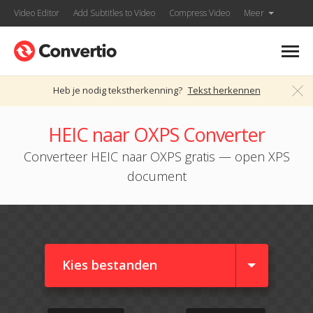
Video Editor
Add Subtitles to Video
Compress Video
Meer
Heb je nodig tekstherkenning?
Tekst herkennen
HEIC naar OXPS Converter
Converteer HEIC naar OXPS gratis — open XPS
document
Kies bestanden