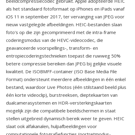
beeldcompressiecodec gebruikt. Apple adopteerde HEIC
als het standaard fotoformaat op iPhones en iPads vanaf
iOS 11 in september 2017, ter vervanging van JPEG voor
nieuw vastgelegde afbeeldingen. HEIC-bestanden slaan
foto's op die zijn gecomprimeerd met de intra-frame
coderingsmodus van de HEVC-videocodec, die
geavanceerde voorspellings-, transform- en
entropiecoderingstechnieken toepast die ruwweg 50%
betere compressie bereiken dan JPEG bij gelijke visuele
kwaliteit. De ISOBMFF-container (ISO Base Media File
Format) ondersteunt meerdere afbeeldingen in één enkel
bestand, waardoor Live Photos (één stilstaand beeld plus
één korte videoclip), burstreeksen, dieptekaarten van
dualcamerasystemen en HDR-versterkingskaarten
mogelijk zijn die compatibele beeldschermen in staat
stellen uitgebreid dynamisch bereik weer te geven. HEIC
slaat ook alfakanalen, hulpafbeeldingen voor
computationele fotografiefuncties (portretmodus-