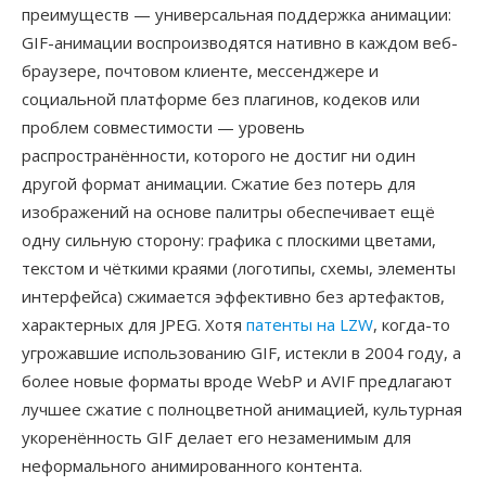
преимуществ — универсальная поддержка анимации:
GIF-анимации воспроизводятся нативно в каждом веб-
браузере, почтовом клиенте, мессенджере и
социальной платформе без плагинов, кодеков или
проблем совместимости — уровень
распространённости, которого не достиг ни один
другой формат анимации. Сжатие без потерь для
изображений на основе палитры обеспечивает ещё
одну сильную сторону: графика с плоскими цветами,
текстом и чёткими краями (логотипы, схемы, элементы
интерфейса) сжимается эффективно без артефактов,
характерных для JPEG. Хотя
патенты на LZW
, когда-то
угрожавшие использованию GIF, истекли в 2004 году, а
более новые форматы вроде WebP и AVIF предлагают
лучшее сжатие с полноцветной анимацией, культурная
укоренённость GIF делает его незаменимым для
неформального анимированного контента.