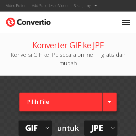
Video Editor
Add Subtitles to Video
Selanjutnya
Konverter GIF ke JPE
Konversi GIF ke JPE secara online — gratis dan
mudah
Pilih File
GIF
JPE
untuk