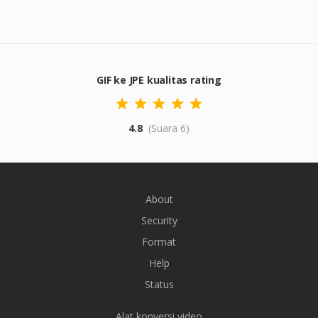
GIF ke JPE kualitas rating
4.8
(Suara 6)
About
Security
Format
Help
Status
Alat konversi video