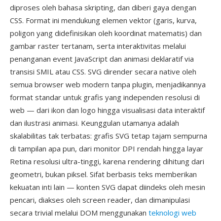
diproses oleh bahasa skripting, dan diberi gaya dengan
CSS. Format ini mendukung elemen vektor (garis, kurva,
poligon yang didefinisikan oleh koordinat matematis) dan
gambar raster tertanam, serta interaktivitas melalui
penanganan event JavaScript dan animasi deklaratif via
transisi SMIL atau CSS. SVG dirender secara native oleh
semua browser web modern tanpa plugin, menjadikannya
format standar untuk grafis yang independen resolusi di
web — dari ikon dan logo hingga visualisasi data interaktif
dan ilustrasi animasi. Keunggulan utamanya adalah
skalabilitas tak terbatas: grafis SVG tetap tajam sempurna
di tampilan apa pun, dari monitor DPI rendah hingga layar
Retina resolusi ultra-tinggi, karena rendering dihitung dari
geometri, bukan piksel. Sifat berbasis teks memberikan
kekuatan inti lain — konten SVG dapat diindeks oleh mesin
pencari, diakses oleh screen reader, dan dimanipulasi
secara trivial melalui DOM menggunakan
teknologi web