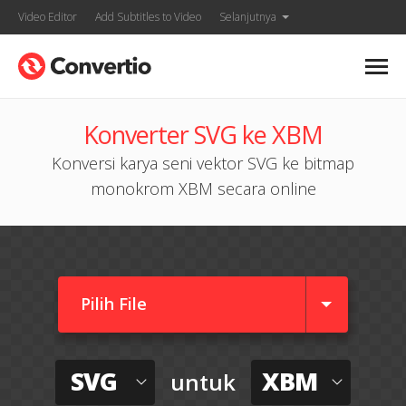
Video Editor
Add Subtitles to Video
Selanjutnya
Konverter SVG ke XBM
Konversi karya seni vektor SVG ke bitmap
monokrom XBM secara online
Pilih File
SVG
XBM
untuk