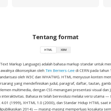
Tentang format
HTML
XBM
ext Markup Language) adalah bahasa markup standar untuk m
 awalnya dikonsepkan oleh
Tim Berners-Lee
di CERN pada tahun 
tandarisasi oleh W3C dan WHATWG. HTML menyusun konten me
rsarang yang mendefinisikan judul, paragraf, daftar, tautan, gamba
 elemen multimedia, dengan CSS menangani presentasi visual dan J
nteraktivitas. Bahasa ini telah berevolusi melalui versi utama 
4.01 (1999), XHTML 1.0 (2000), dan Standar Hidup HTML saat ini
dipublikasikan 2014) — masing-masing memperluas kosakata sem