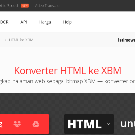
xt to Speech
Video Translator
OCR
API
Harga
Help
Istimew
L
HTML ke XBM
Konverter HTML ke XBM
gkap halaman web sebagai bitmap XBM — konverter on
HTML
un