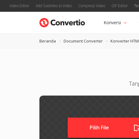
Video Editor
Add Subtitles to Video
Compress Video
GIF Editor
Te
Konversi
Beranda
Document Converter
Konverter HTM
Tan
Pilih File