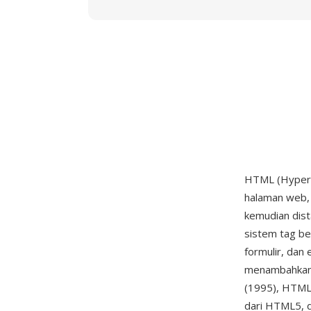
HTML (HyperT
halaman web,
kemudian dis
sistem tag be
formulir, dan
menambahkan i
(1995), HTML 
dari HTML5, 