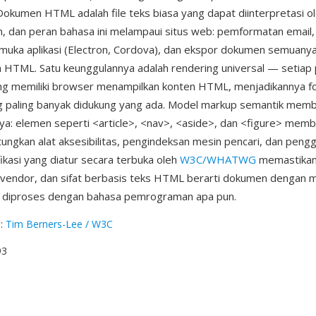
kumen HTML adalah file teks biasa yang dapat diinterpretasi o
 dan peran bahasa ini melampaui situs web: pemformatan email
muka aplikasi (Electron, Cordova), dan ekspor dokumen semuany
HTML. Satu keunggulannya adalah rendering universal — setiap
ng memiliki browser menampilkan konten HTML, menjadikannya f
 paling banyak didukung yang ada. Model markup semantik memb
nya: elemen seperti <article>, <nav>, <aside>, dan <figure> me
ngkan alat aksesibilitas, pengindeksan mesin pencari, dan peng
fikasi yang diatur secara terbuka oleh
W3C/WHATWG
memastika
vendor, dan sifat berbasis teks HTML berarti dokumen dengan m
an diproses dengan bahasa pemrograman apa pun.
g
:
Tim Berners-Lee / W3C
93