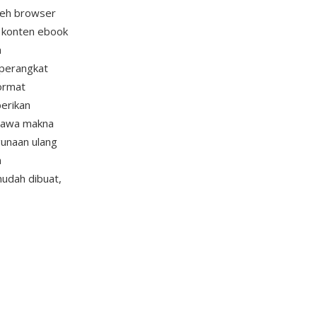
leh browser
, konten ebook
a
 perangkat
ormat
erikan
mbawa makna
gunaan ulang
n
udah dibuat,