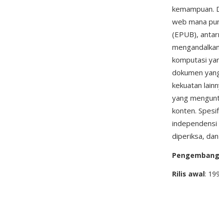
kemampuan. Do
web mana pun,
(EPUB), antar
mengandalkan 
komputasi ya
dokumen yang
kekuatan lain
yang menguntu
konten. Spesi
independensi 
diperiksa, d
Pengemban
Rilis awal
: 19