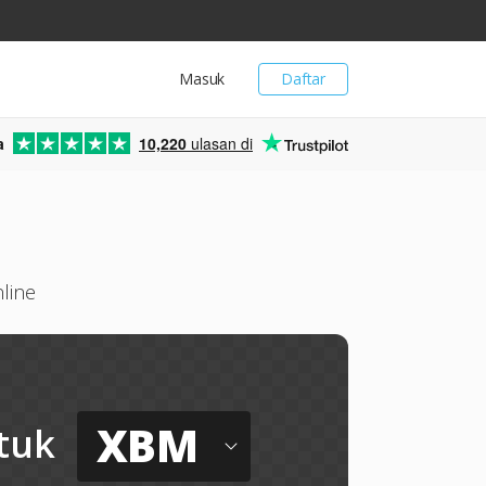
Masuk
Daftar
a
10,220
ulasan di
line
XBM
tuk