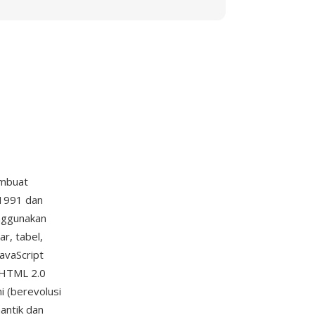
embuat
1991 dan
nggunakan
r, tabel,
avaScript
— HTML 2.0
 (berevolusi
antik dan